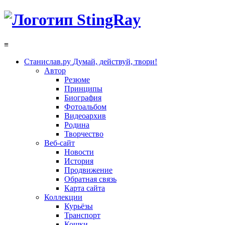
≡
Станислав.ру
Думай, действуй, твори!
Автор
Резюме
Принципы
Биография
Фотоальбом
Видеоархив
Родина
Творчество
Веб-сайт
Новости
История
Продвижение
Обратная связь
Карта сайта
Коллекции
Курьёзы
Транспорт
Кошки