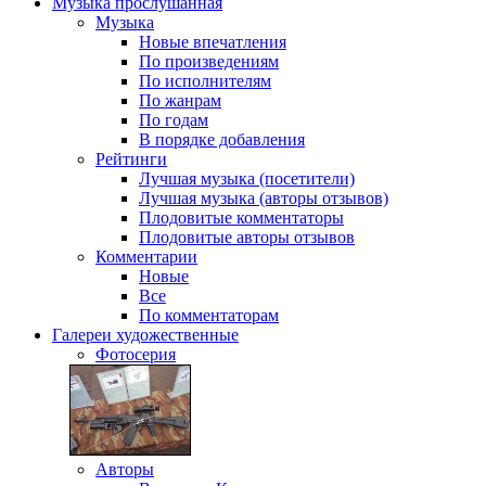
Музыка
прослушанная
Музыка
Новые впечатления
По произведениям
По исполнителям
По жанрам
По годам
В порядке добавления
Рейтинги
Лучшая музыка (посетители)
Лучшая музыка (авторы отзывов)
Плодовитые комментаторы
Плодовитые авторы отзывов
Комментарии
Новые
Все
По комментаторам
Галереи
художественные
Фотосерия
Авторы