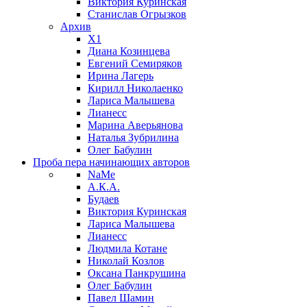
Виктория Куринская
Станислав Огрызков
Архив
X1
Диана Козинцева
Евгений Семиряков
Ирина Лагерь
Кирилл Николаенко
Лариса Малышева
Лианесс
Марина Аверьянова
Наталья Зубрилина
Олег Бабулин
Проба пера
начинающих авторов
NaMe
А.К.А.
Будаев
Виктория Куринская
Лариса Малышева
Лианесс
Людмила Котане
Николай Козлов
Оксана Панкрушина
Олег Бабулин
Павел Шамин