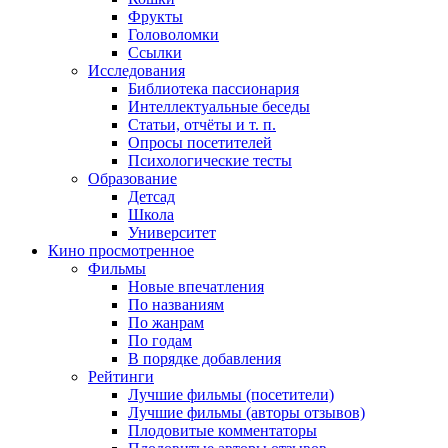
Фрукты
Головоломки
Ссылки
Исследования
Библиотека пассионария
Интеллектуальные беседы
Статьи, отчёты и т. п.
Опросы посетителей
Психологические тесты
Образование
Детсад
Школа
Университет
Кино
просмотренное
Фильмы
Новые впечатления
По названиям
По жанрам
По годам
В порядке добавления
Рейтинги
Лучшие фильмы (посетители)
Лучшие фильмы (авторы отзывов)
Плодовитые комментаторы