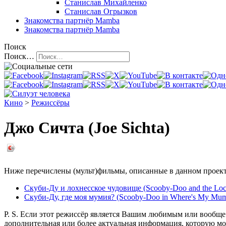
Станислав Михайленко
Станислав Огрызков
Знакомства
партнёр Mamba
Знакомства
партнёр Mamba
Поиск
Поиск…
Кино
>
Режиссёры
Джо Сичта (Joe Sichta)
Ниже перечислены (мульт)фильмы, описанные в данном проекте
Скуби-Ду и лохнесское чудовище (Scooby-Doo and the Loch
Скуби-Ду, где моя мумия? (Scooby-Doo in Where's My Mu
P. S. Если этот режиссёр является Вашим любимым или вообще 
дополнительная или более актуальная информация, которую мо