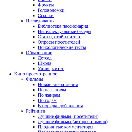
Фрукты
Головоломки
Ссылки
Исследования
Библиотека пассионария
Интеллектуальные беседы
Статьи, отчёты и т. п.
Опросы посетителей
Психологические тесты
Образование
Детсад
Школа
Университет
Кино
просмотренное
Фильмы
Новые впечатления
По названиям
По жанрам
По годам
В порядке добавления
Рейтинги
Лучшие фильмы (посетители)
Лучшие фильмы (авторы отзывов)
Плодовитые комментаторы