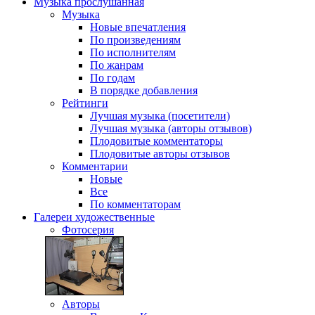
Музыка
прослушанная
Музыка
Новые впечатления
По произведениям
По исполнителям
По жанрам
По годам
В порядке добавления
Рейтинги
Лучшая музыка (посетители)
Лучшая музыка (авторы отзывов)
Плодовитые комментаторы
Плодовитые авторы отзывов
Комментарии
Новые
Все
По комментаторам
Галереи
художественные
Фотосерия
Авторы