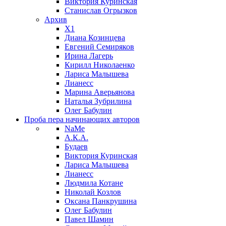
Виктория Куринская
Станислав Огрызков
Архив
X1
Диана Козинцева
Евгений Семиряков
Ирина Лагерь
Кирилл Николаенко
Лариса Малышева
Лианесс
Марина Аверьянова
Наталья Зубрилина
Олег Бабулин
Проба пера
начинающих авторов
NaMe
А.К.А.
Будаев
Виктория Куринская
Лариса Малышева
Лианесс
Людмила Котане
Николай Козлов
Оксана Панкрушина
Олег Бабулин
Павел Шамин