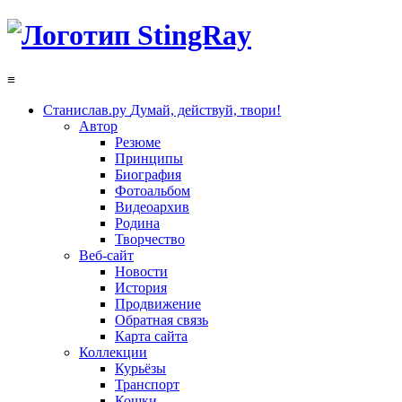
≡
Станислав.ру
Думай, действуй, твори!
Автор
Резюме
Принципы
Биография
Фотоальбом
Видеоархив
Родина
Творчество
Веб-сайт
Новости
История
Продвижение
Обратная связь
Карта сайта
Коллекции
Курьёзы
Транспорт
Кошки