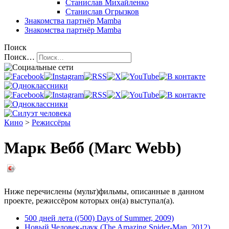
Станислав Михайленко
Станислав Огрызков
Знакомства
партнёр Mamba
Знакомства
партнёр Mamba
Поиск
Поиск…
Кино
>
Режиссёры
Марк Вебб (Marc Webb)
Ниже перечислены (мульт)фильмы, описанные в данном
проекте, режиссёром которых он(а) выступал(а).
500 дней лета ((500) Days of Summer, 2009)
Новый Человек-паук (The Amazing Spider-Man, 2012)