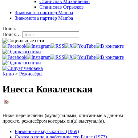
Станислав Михайленко
Станислав Огрызков
Знакомства
партнёр Mamba
Знакомства
партнёр Mamba
Поиск
Поиск…
Кино
>
Режиссёры
Инесса Ковалевская
Ниже перечислены (мульт)фильмы, описанные в данном
проекте, режиссёром которых он(а) выступал(а).
Бременские музыканты (1969)
Сказка о попе и работнике его Балде (1973)