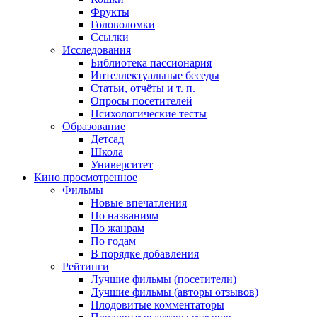
Фрукты
Головоломки
Ссылки
Исследования
Библиотека пассионария
Интеллектуальные беседы
Статьи, отчёты и т. п.
Опросы посетителей
Психологические тесты
Образование
Детсад
Школа
Университет
Кино
просмотренное
Фильмы
Новые впечатления
По названиям
По жанрам
По годам
В порядке добавления
Рейтинги
Лучшие фильмы (посетители)
Лучшие фильмы (авторы отзывов)
Плодовитые комментаторы