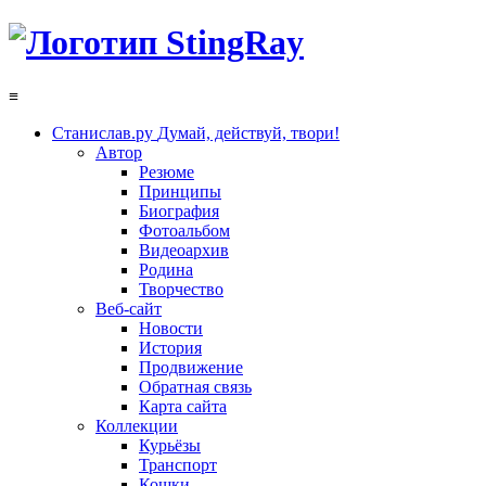
≡
Станислав.ру
Думай, действуй, твори!
Автор
Резюме
Принципы
Биография
Фотоальбом
Видеоархив
Родина
Творчество
Веб-сайт
Новости
История
Продвижение
Обратная связь
Карта сайта
Коллекции
Курьёзы
Транспорт
Кошки