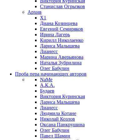
Виктория Куринская
Станислав Огрызков
Архив
X1
Диана Козинцева
Евгений Семиряков
Ирина Лагерь
Кирилл Николаенко
Лариса Малышева
Лианесс
Марина Аверьянова
Наталья Зубрилина
Олег Бабулин
Проба пера
начинающих авторов
NaMe
А.К.А.
Будаев
Виктория Куринская
Лариса Малышева
Лианесс
Людмила Котане
Николай Козлов
Оксана Панкрушина
Олег Бабулин
Павел Шамин