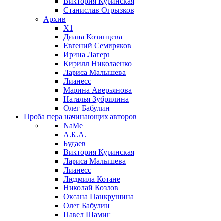
Виктория Куринская
Станислав Огрызков
Архив
X1
Диана Козинцева
Евгений Семиряков
Ирина Лагерь
Кирилл Николаенко
Лариса Малышева
Лианесс
Марина Аверьянова
Наталья Зубрилина
Олег Бабулин
Проба пера
начинающих авторов
NaMe
А.К.А.
Будаев
Виктория Куринская
Лариса Малышева
Лианесс
Людмила Котане
Николай Козлов
Оксана Панкрушина
Олег Бабулин
Павел Шамин