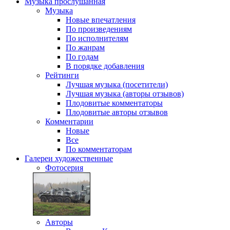
Музыка
прослушанная
Музыка
Новые впечатления
По произведениям
По исполнителям
По жанрам
По годам
В порядке добавления
Рейтинги
Лучшая музыка (посетители)
Лучшая музыка (авторы отзывов)
Плодовитые комментаторы
Плодовитые авторы отзывов
Комментарии
Новые
Все
По комментаторам
Галереи
художественные
Фотосерия
Авторы