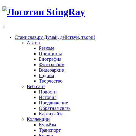
≡
Станислав.ру
Думай, действуй, твори!
Автор
Резюме
Принципы
Биография
Фотоальбом
Видеоархив
Родина
Творчество
Веб-сайт
Новости
История
Продвижение
Обратная связь
Карта сайта
Коллекции
Курьёзы
Транспорт
Кошки