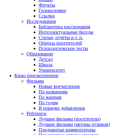
Фрукты
Головоломки
Ссылки
Исследования
Библиотека пассионария
Интеллектуальные беседы
Статьи, отчёты и т. п.
Опросы посетителей
Психологические тесты
Образование
Детсад
Школа
Университет
Кино
просмотренное
Фильмы
Новые впечатления
По названиям
По жанрам
По годам
В порядке добавления
Рейтинги
Лучшие фильмы (посетители)
Лучшие фильмы (авторы отзывов)
Плодовитые комментаторы