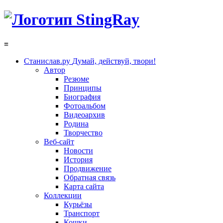
≡
Станислав.ру
Думай, действуй, твори!
Автор
Резюме
Принципы
Биография
Фотоальбом
Видеоархив
Родина
Творчество
Веб-сайт
Новости
История
Продвижение
Обратная связь
Карта сайта
Коллекции
Курьёзы
Транспорт
Кошки