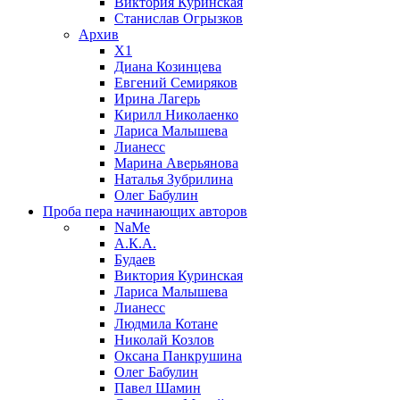
Виктория Куринская
Станислав Огрызков
Архив
X1
Диана Козинцева
Евгений Семиряков
Ирина Лагерь
Кирилл Николаенко
Лариса Малышева
Лианесс
Марина Аверьянова
Наталья Зубрилина
Олег Бабулин
Проба пера
начинающих авторов
NaMe
А.К.А.
Будаев
Виктория Куринская
Лариса Малышева
Лианесс
Людмила Котане
Николай Козлов
Оксана Панкрушина
Олег Бабулин
Павел Шамин