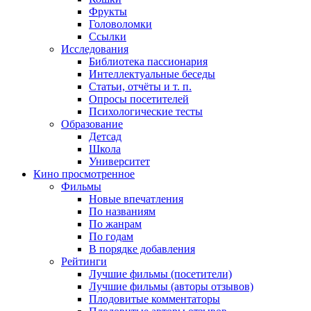
Фрукты
Головоломки
Ссылки
Исследования
Библиотека пассионария
Интеллектуальные беседы
Статьи, отчёты и т. п.
Опросы посетителей
Психологические тесты
Образование
Детсад
Школа
Университет
Кино
просмотренное
Фильмы
Новые впечатления
По названиям
По жанрам
По годам
В порядке добавления
Рейтинги
Лучшие фильмы (посетители)
Лучшие фильмы (авторы отзывов)
Плодовитые комментаторы