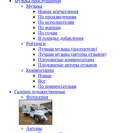
Музыка
прослушанная
Музыка
Новые впечатления
По произведениям
По исполнителям
По жанрам
По годам
В порядке добавления
Рейтинги
Лучшая музыка (посетители)
Лучшая музыка (авторы отзывов)
Плодовитые комментаторы
Плодовитые авторы отзывов
Комментарии
Новые
Все
По комментаторам
Галереи
художественные
Фотосерия
Авторы