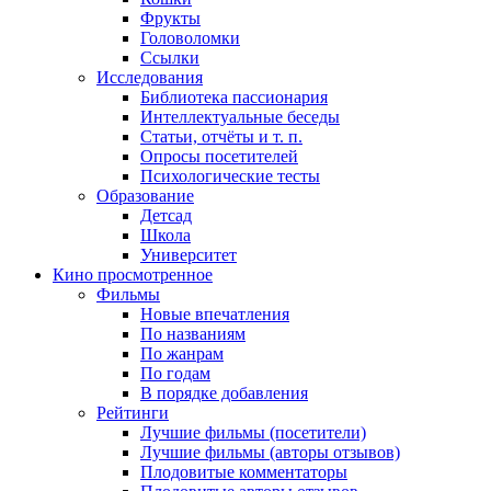
Фрукты
Головоломки
Ссылки
Исследования
Библиотека пассионария
Интеллектуальные беседы
Статьи, отчёты и т. п.
Опросы посетителей
Психологические тесты
Образование
Детсад
Школа
Университет
Кино
просмотренное
Фильмы
Новые впечатления
По названиям
По жанрам
По годам
В порядке добавления
Рейтинги
Лучшие фильмы (посетители)
Лучшие фильмы (авторы отзывов)
Плодовитые комментаторы