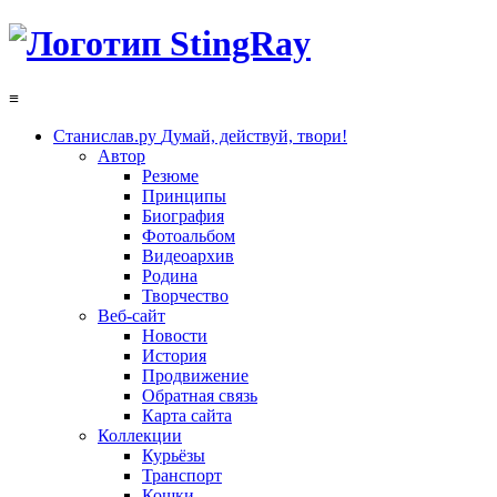
≡
Станислав.ру
Думай, действуй, твори!
Автор
Резюме
Принципы
Биография
Фотоальбом
Видеоархив
Родина
Творчество
Веб-сайт
Новости
История
Продвижение
Обратная связь
Карта сайта
Коллекции
Курьёзы
Транспорт
Кошки