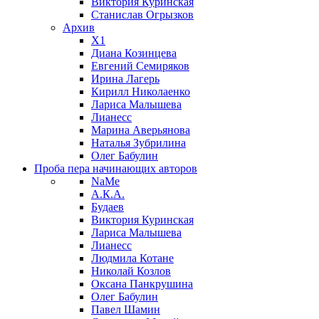
Виктория Куринская
Станислав Огрызков
Архив
X1
Диана Козинцева
Евгений Семиряков
Ирина Лагерь
Кирилл Николаенко
Лариса Малышева
Лианесс
Марина Аверьянова
Наталья Зубрилина
Олег Бабулин
Проба пера
начинающих авторов
NaMe
А.К.А.
Будаев
Виктория Куринская
Лариса Малышева
Лианесс
Людмила Котане
Николай Козлов
Оксана Панкрушина
Олег Бабулин
Павел Шамин