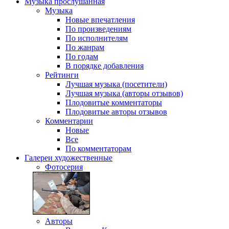
Музыка
прослушанная
Музыка
Новые впечатления
По произведениям
По исполнителям
По жанрам
По годам
В порядке добавления
Рейтинги
Лучшая музыка (посетители)
Лучшая музыка (авторы отзывов)
Плодовитые комментаторы
Плодовитые авторы отзывов
Комментарии
Новые
Все
По комментаторам
Галереи
художественные
Фотосерия
Авторы