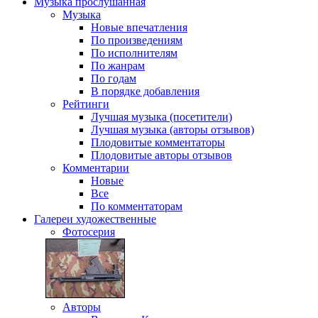
Музыка
прослушанная
Музыка
Новые впечатления
По произведениям
По исполнителям
По жанрам
По годам
В порядке добавления
Рейтинги
Лучшая музыка (посетители)
Лучшая музыка (авторы отзывов)
Плодовитые комментаторы
Плодовитые авторы отзывов
Комментарии
Новые
Все
По комментаторам
Галереи
художественные
Фотосерия
Авторы