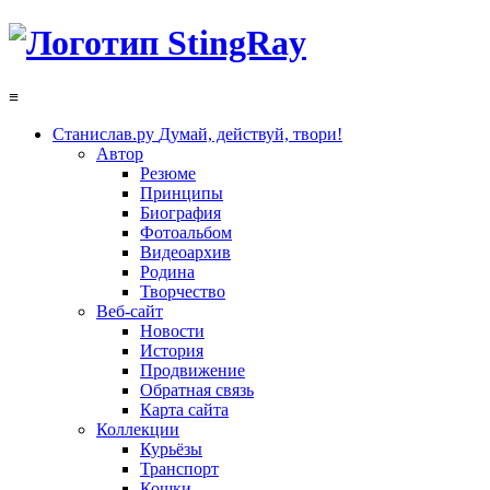
≡
Станислав.ру
Думай, действуй, твори!
Автор
Резюме
Принципы
Биография
Фотоальбом
Видеоархив
Родина
Творчество
Веб-сайт
Новости
История
Продвижение
Обратная связь
Карта сайта
Коллекции
Курьёзы
Транспорт
Кошки