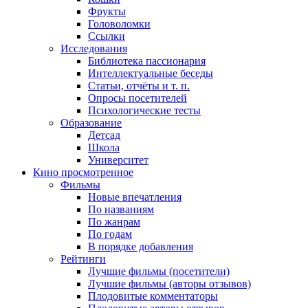
Фрукты
Головоломки
Ссылки
Исследования
Библиотека пассионария
Интеллектуальные беседы
Статьи, отчёты и т. п.
Опросы посетителей
Психологические тесты
Образование
Детсад
Школа
Университет
Кино
просмотренное
Фильмы
Новые впечатления
По названиям
По жанрам
По годам
В порядке добавления
Рейтинги
Лучшие фильмы (посетители)
Лучшие фильмы (авторы отзывов)
Плодовитые комментаторы