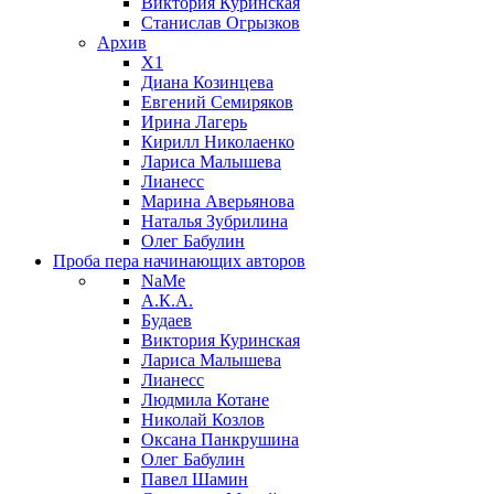
Виктория Куринская
Станислав Огрызков
Архив
X1
Диана Козинцева
Евгений Семиряков
Ирина Лагерь
Кирилл Николаенко
Лариса Малышева
Лианесс
Марина Аверьянова
Наталья Зубрилина
Олег Бабулин
Проба пера
начинающих авторов
NaMe
А.К.А.
Будаев
Виктория Куринская
Лариса Малышева
Лианесс
Людмила Котане
Николай Козлов
Оксана Панкрушина
Олег Бабулин
Павел Шамин