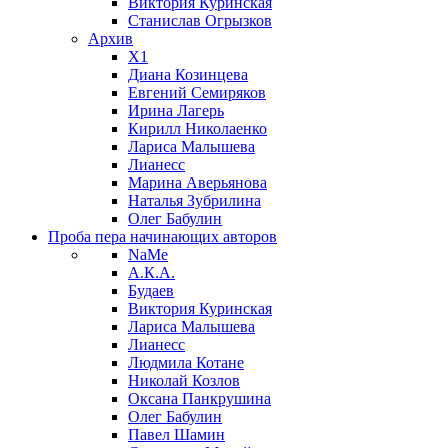
Виктория Куринская
Станислав Огрызков
Архив
X1
Диана Козинцева
Евгений Семиряков
Ирина Лагерь
Кирилл Николаенко
Лариса Малышева
Лианесс
Марина Аверьянова
Наталья Зубрилина
Олег Бабулин
Проба пера
начинающих авторов
NaMe
А.К.А.
Будаев
Виктория Куринская
Лариса Малышева
Лианесс
Людмила Котане
Николай Козлов
Оксана Панкрушина
Олег Бабулин
Павел Шамин