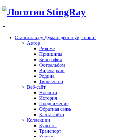
≡
Станислав.ру
Думай, действуй, твори!
Автор
Резюме
Принципы
Биография
Фотоальбом
Видеоархив
Родина
Творчество
Веб-сайт
Новости
История
Продвижение
Обратная связь
Карта сайта
Коллекции
Курьёзы
Транспорт
Кошки