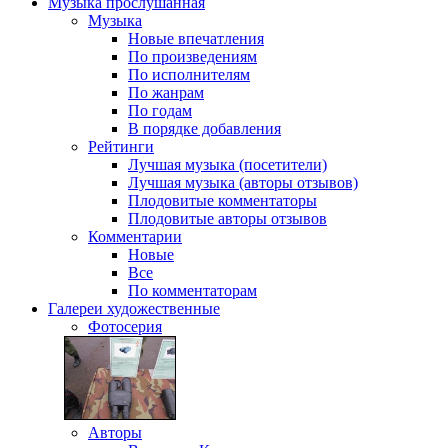
Музыка
прослушанная
Музыка
Новые впечатления
По произведениям
По исполнителям
По жанрам
По годам
В порядке добавления
Рейтинги
Лучшая музыка (посетители)
Лучшая музыка (авторы отзывов)
Плодовитые комментаторы
Плодовитые авторы отзывов
Комментарии
Новые
Все
По комментаторам
Галереи
художественные
Фотосерия
Авторы