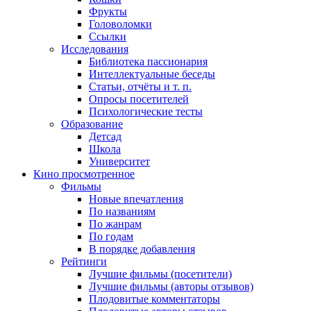
Фрукты
Головоломки
Ссылки
Исследования
Библиотека пассионария
Интеллектуальные беседы
Статьи, отчёты и т. п.
Опросы посетителей
Психологические тесты
Образование
Детсад
Школа
Университет
Кино
просмотренное
Фильмы
Новые впечатления
По названиям
По жанрам
По годам
В порядке добавления
Рейтинги
Лучшие фильмы (посетители)
Лучшие фильмы (авторы отзывов)
Плодовитые комментаторы