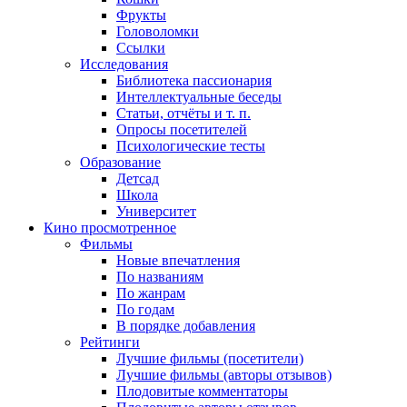
Фрукты
Головоломки
Ссылки
Исследования
Библиотека пассионария
Интеллектуальные беседы
Статьи, отчёты и т. п.
Опросы посетителей
Психологические тесты
Образование
Детсад
Школа
Университет
Кино
просмотренное
Фильмы
Новые впечатления
По названиям
По жанрам
По годам
В порядке добавления
Рейтинги
Лучшие фильмы (посетители)
Лучшие фильмы (авторы отзывов)
Плодовитые комментаторы