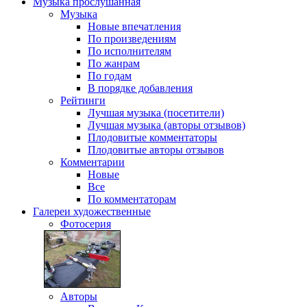
Музыка
прослушанная
Музыка
Новые впечатления
По произведениям
По исполнителям
По жанрам
По годам
В порядке добавления
Рейтинги
Лучшая музыка (посетители)
Лучшая музыка (авторы отзывов)
Плодовитые комментаторы
Плодовитые авторы отзывов
Комментарии
Новые
Все
По комментаторам
Галереи
художественные
Фотосерия
Авторы