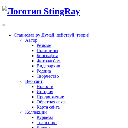
≡
Станислав.ру
Думай, действуй, твори!
Автор
Резюме
Принципы
Биография
Фотоальбом
Видеоархив
Родина
Творчество
Веб-сайт
Новости
История
Продвижение
Обратная связь
Карта сайта
Коллекции
Курьёзы
Транспорт
Кошки