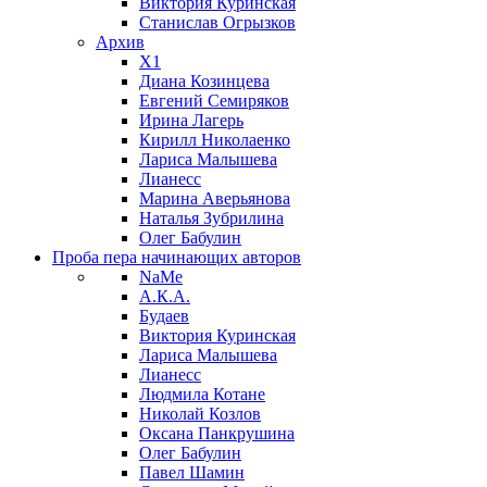
Виктория Куринская
Станислав Огрызков
Архив
X1
Диана Козинцева
Евгений Семиряков
Ирина Лагерь
Кирилл Николаенко
Лариса Малышева
Лианесс
Марина Аверьянова
Наталья Зубрилина
Олег Бабулин
Проба пера
начинающих авторов
NaMe
А.К.А.
Будаев
Виктория Куринская
Лариса Малышева
Лианесс
Людмила Котане
Николай Козлов
Оксана Панкрушина
Олег Бабулин
Павел Шамин