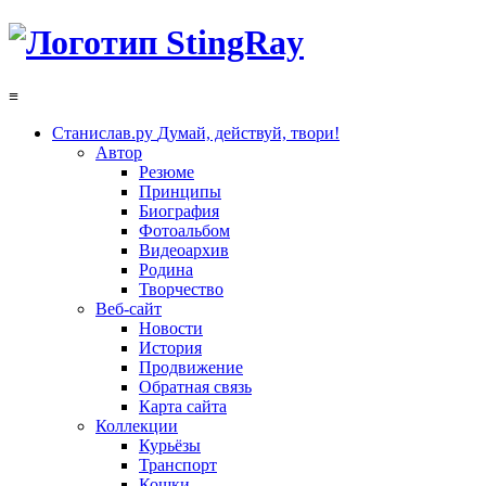
≡
Станислав.ру
Думай, действуй, твори!
Автор
Резюме
Принципы
Биография
Фотоальбом
Видеоархив
Родина
Творчество
Веб-сайт
Новости
История
Продвижение
Обратная связь
Карта сайта
Коллекции
Курьёзы
Транспорт
Кошки