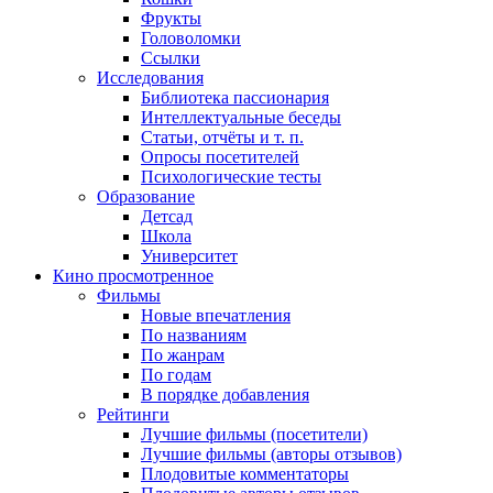
Фрукты
Головоломки
Ссылки
Исследования
Библиотека пассионария
Интеллектуальные беседы
Статьи, отчёты и т. п.
Опросы посетителей
Психологические тесты
Образование
Детсад
Школа
Университет
Кино
просмотренное
Фильмы
Новые впечатления
По названиям
По жанрам
По годам
В порядке добавления
Рейтинги
Лучшие фильмы (посетители)
Лучшие фильмы (авторы отзывов)
Плодовитые комментаторы