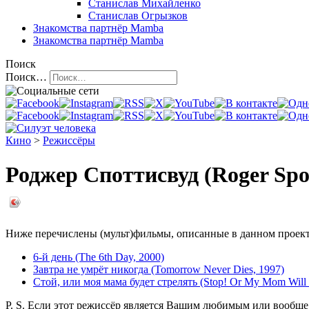
Станислав Михайленко
Станислав Огрызков
Знакомства
партнёр Mamba
Знакомства
партнёр Mamba
Поиск
Поиск…
Кино
>
Режиссёры
Роджер Споттисвуд (Roger Spo
Ниже перечислены (мульт)фильмы, описанные в данном проекте
6-й день (The 6th Day, 2000)
Завтра не умрёт никогда (Tomorrow Never Dies, 1997)
Стой, или моя мама будет стрелять (Stop! Or My Mom Will 
P. S. Если этот режиссёр является Вашим любимым или вообще 