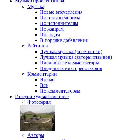
Музыка
прослушанная
Музыка
Новые впечатления
По произведениям
По исполнителям
По жанрам
По годам
В порядке добавления
Рейтинги
Лучшая музыка (посетители)
Лучшая музыка (авторы отзывов)
Плодовитые комментаторы
Плодовитые авторы отзывов
Комментарии
Новые
Все
По комментаторам
Галереи
художественные
Фотосерия
Авторы