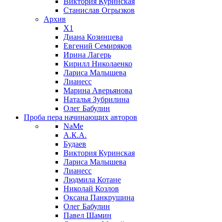
Виктория Куринская
Станислав Огрызков
Архив
X1
Диана Козинцева
Евгений Семиряков
Ирина Лагерь
Кирилл Николаенко
Лариса Малышева
Лианесс
Марина Аверьянова
Наталья Зубрилина
Олег Бабулин
Проба пера
начинающих авторов
NaMe
А.К.А.
Будаев
Виктория Куринская
Лариса Малышева
Лианесс
Людмила Котане
Николай Козлов
Оксана Панкрушина
Олег Бабулин
Павел Шамин