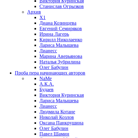
Виктория Куринская
Станислав Огрызков
Архив
X1
Диана Козинцева
Евгений Семиряков
Ирина Лагерь
Кирилл Николаенко
Лариса Малышева
Лианесс
Марина Аверьянова
Наталья Зубрилина
Олег Бабулин
Проба пера
начинающих авторов
NaMe
А.К.А.
Будаев
Виктория Куринская
Лариса Малышева
Лианесс
Людмила Котане
Николай Козлов
Оксана Панкрушина
Олег Бабулин
Павел Шамин