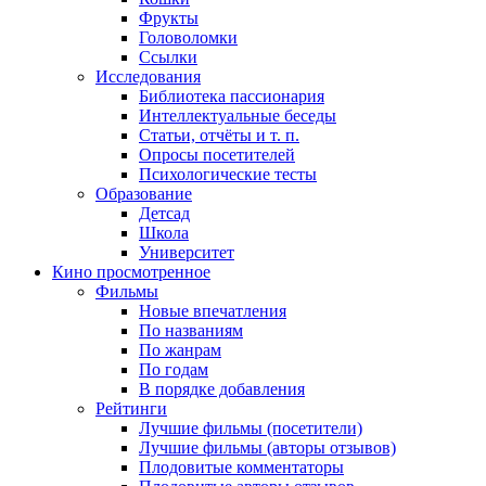
Фрукты
Головоломки
Ссылки
Исследования
Библиотека пассионария
Интеллектуальные беседы
Статьи, отчёты и т. п.
Опросы посетителей
Психологические тесты
Образование
Детсад
Школа
Университет
Кино
просмотренное
Фильмы
Новые впечатления
По названиям
По жанрам
По годам
В порядке добавления
Рейтинги
Лучшие фильмы (посетители)
Лучшие фильмы (авторы отзывов)
Плодовитые комментаторы