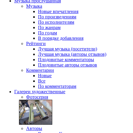
Музыка
прослушанная
Музыка
Новые впечатления
По произведениям
По исполнителям
По жанрам
По годам
В порядке добавления
Рейтинги
Лучшая музыка (посетители)
Лучшая музыка (авторы отзывов)
Плодовитые комментаторы
Плодовитые авторы отзывов
Комментарии
Новые
Все
По комментаторам
Галереи
художественные
Фотосерия
Авторы