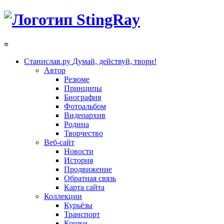
≡
Станислав.ру
Думай, действуй, твори!
Автор
Резюме
Принципы
Биография
Фотоальбом
Видеоархив
Родина
Творчество
Веб-сайт
Новости
История
Продвижение
Обратная связь
Карта сайта
Коллекции
Курьёзы
Транспорт
Кошки