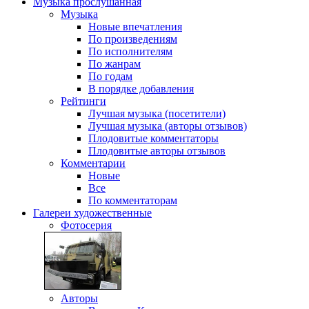
Музыка
прослушанная
Музыка
Новые впечатления
По произведениям
По исполнителям
По жанрам
По годам
В порядке добавления
Рейтинги
Лучшая музыка (посетители)
Лучшая музыка (авторы отзывов)
Плодовитые комментаторы
Плодовитые авторы отзывов
Комментарии
Новые
Все
По комментаторам
Галереи
художественные
Фотосерия
Авторы