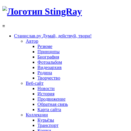
≡
Станислав.ру
Думай, действуй, твори!
Автор
Резюме
Принципы
Биография
Фотоальбом
Видеоархив
Родина
Творчество
Веб-сайт
Новости
История
Продвижение
Обратная связь
Карта сайта
Коллекции
Курьёзы
Транспорт
Кошки