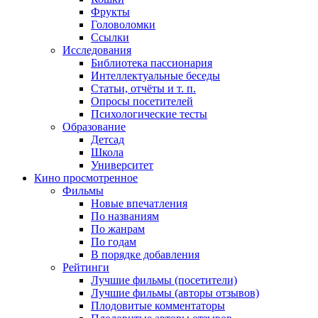
Фрукты
Головоломки
Ссылки
Исследования
Библиотека пассионария
Интеллектуальные беседы
Статьи, отчёты и т. п.
Опросы посетителей
Психологические тесты
Образование
Детсад
Школа
Университет
Кино
просмотренное
Фильмы
Новые впечатления
По названиям
По жанрам
По годам
В порядке добавления
Рейтинги
Лучшие фильмы (посетители)
Лучшие фильмы (авторы отзывов)
Плодовитые комментаторы