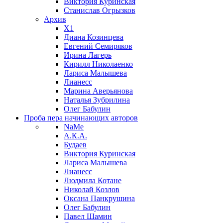
Виктория Куринская
Станислав Огрызков
Архив
X1
Диана Козинцева
Евгений Семиряков
Ирина Лагерь
Кирилл Николаенко
Лариса Малышева
Лианесс
Марина Аверьянова
Наталья Зубрилина
Олег Бабулин
Проба пера
начинающих авторов
NaMe
А.К.А.
Будаев
Виктория Куринская
Лариса Малышева
Лианесс
Людмила Котане
Николай Козлов
Оксана Панкрушина
Олег Бабулин
Павел Шамин