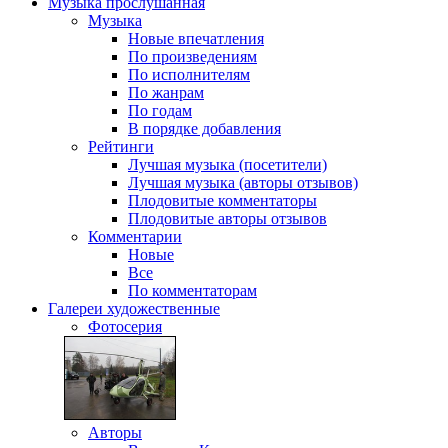
Музыка
прослушанная
Музыка
Новые впечатления
По произведениям
По исполнителям
По жанрам
По годам
В порядке добавления
Рейтинги
Лучшая музыка (посетители)
Лучшая музыка (авторы отзывов)
Плодовитые комментаторы
Плодовитые авторы отзывов
Комментарии
Новые
Все
По комментаторам
Галереи
художественные
Фотосерия
Авторы