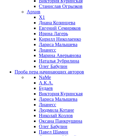
Виктория Куринская
Станислав Огрызков
Архив
X1
Диана Козинцева
Евгений Семиряков
Ирина Лагерь
Кирилл Николаенко
Лариса Малышева
Лианесс
Марина Аверьянова
Наталья Зубрилина
Олег Бабулин
Проба пера
начинающих авторов
NaMe
А.К.А.
Будаев
Виктория Куринская
Лариса Малышева
Лианесс
Людмила Котане
Николай Козлов
Оксана Панкрушина
Олег Бабулин
Павел Шамин