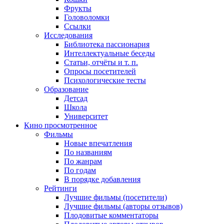
Фрукты
Головоломки
Ссылки
Исследования
Библиотека пассионария
Интеллектуальные беседы
Статьи, отчёты и т. п.
Опросы посетителей
Психологические тесты
Образование
Детсад
Школа
Университет
Кино
просмотренное
Фильмы
Новые впечатления
По названиям
По жанрам
По годам
В порядке добавления
Рейтинги
Лучшие фильмы (посетители)
Лучшие фильмы (авторы отзывов)
Плодовитые комментаторы