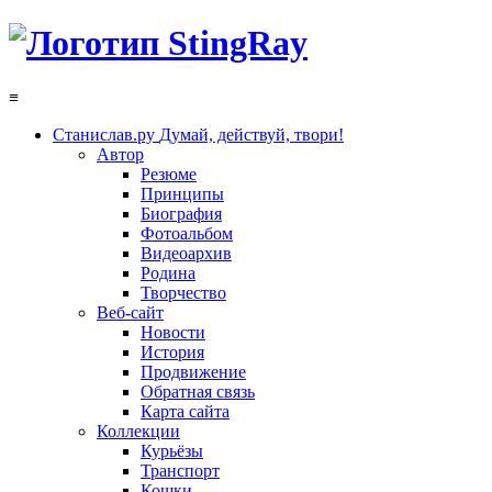
≡
Станислав.ру
Думай, действуй, твори!
Автор
Резюме
Принципы
Биография
Фотоальбом
Видеоархив
Родина
Творчество
Веб-сайт
Новости
История
Продвижение
Обратная связь
Карта сайта
Коллекции
Курьёзы
Транспорт
Кошки