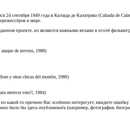
 24 сентября 1949 года в Калзада де Калатрава (Calzada de Calatr
орежиссёров в мире.
данном проекте, но являются важными вехами в его/её фильмог
taque de nervios, 1988)
om y otras chicas del montón, 1980)
ra merecer esto!!, 1984)
по какой-то причине Вас особенно интересует, ивидите ошибку в
жно было бы здесь опубликовать (например, фотография, биогр