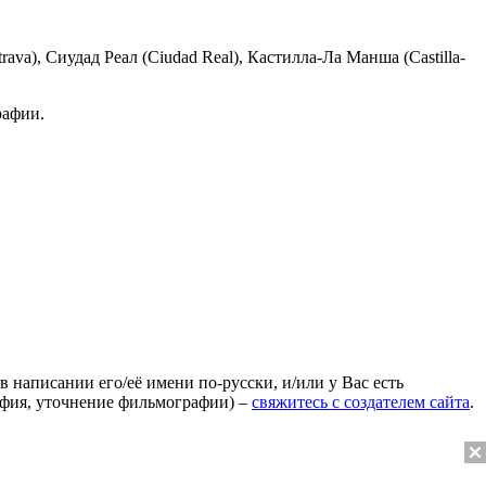
ava), Сиудад Реал (Ciudad Real), Кастилла-Ла Манша (Castilla-
рафии.
 написании его/её имени по-русски, и/или у Вас есть
афия, уточнение фильмографии) –
свяжитесь с создателем сайта
.