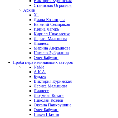
Виктория Куринская
Станислав Огрызков
Архив
X1
Диана Козинцева
Евгений Семиряков
Ирина Лагерь
Кирилл Николаенко
Лариса Малышева
Лианесс
Марина Аверьянова
Наталья Зубрилина
Олег Бабулин
Проба пера
начинающих авторов
NaMe
А.К.А.
Будаев
Виктория Куринская
Лариса Малышева
Лианесс
Людмила Котане
Николай Козлов
Оксана Панкрушина
Олег Бабулин
Павел Шамин