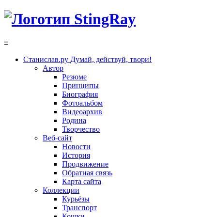
≡
Станислав.ру
Думай, действуй, твори!
Автор
Резюме
Принципы
Биография
Фотоальбом
Видеоархив
Родина
Творчество
Веб-сайт
Новости
История
Продвижение
Обратная связь
Карта сайта
Коллекции
Курьёзы
Транспорт
Кошки