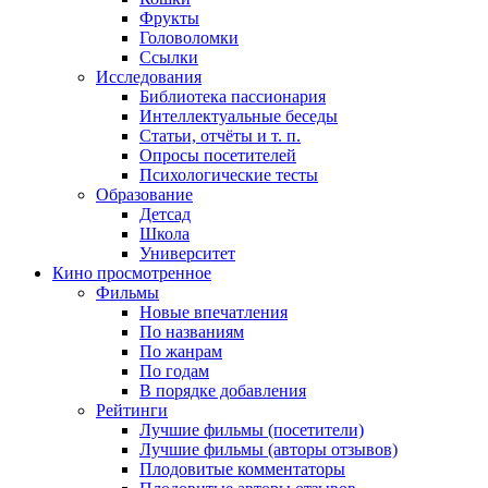
Фрукты
Головоломки
Ссылки
Исследования
Библиотека пассионария
Интеллектуальные беседы
Статьи, отчёты и т. п.
Опросы посетителей
Психологические тесты
Образование
Детсад
Школа
Университет
Кино
просмотренное
Фильмы
Новые впечатления
По названиям
По жанрам
По годам
В порядке добавления
Рейтинги
Лучшие фильмы (посетители)
Лучшие фильмы (авторы отзывов)
Плодовитые комментаторы