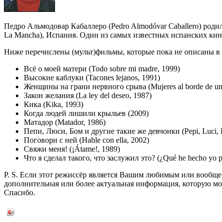
Педро Альмодовар Кабаллеро (Pedro Almodóvar Caballero) родился
La Mancha), Испания. Один из самых известных испанских кин
Ниже перечислены (мульт)фильмы, которые пока не описаны в 
Всё о моей матери (Todo sobre mi madre, 1999)
Высокие каблуки (Tacones lejanos, 1991)
Женщины на грани нервного срыва (Mujeres al borde de un a
Закон желания (La ley del deseo, 1987)
Кика (Kika, 1993)
Когда людей лишили крыльев (2009)
Матадор (Matador, 1986)
Пепи, Люси, Бом и другие такие же девчонки (Pepi, Luci, B
Поговори с ней (Hable con ella, 2002)
Свяжи меня! (¡Átame!, 1989)
Что я сделал такого, что заслужил это? (¿Qué he hecho yo pa
P. S. Если этот режиссёр является Вашим любимым или вообще 
дополнительная или более актуальная информация, которую мо
Спасибо.