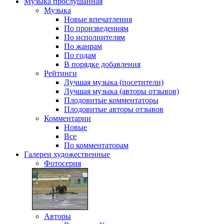
Музыка
прослушанная
Музыка
Новые впечатления
По произведениям
По исполнителям
По жанрам
По годам
В порядке добавления
Рейтинги
Лучшая музыка (посетители)
Лучшая музыка (авторы отзывов)
Плодовитые комментаторы
Плодовитые авторы отзывов
Комментарии
Новые
Все
По комментаторам
Галереи
художественные
Фотосерия
Авторы