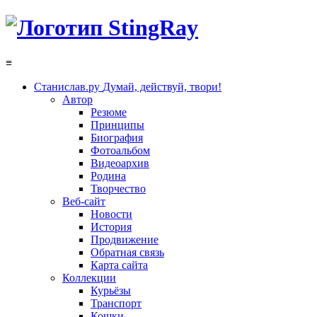
≡
Станислав.ру
Думай, действуй, твори!
Автор
Резюме
Принципы
Биография
Фотоальбом
Видеоархив
Родина
Творчество
Веб-сайт
Новости
История
Продвижение
Обратная связь
Карта сайта
Коллекции
Курьёзы
Транспорт
Кошки