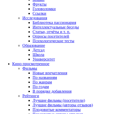
Фрукты
Головоломки
Ссылки
Исследования
Библиотека пассионария
Интеллектуальные беседы
Статьи, отчёты и т. п.
Опросы посетителей
Психологические тесты
Образование
Детсад
Школа
Университет
Кино
просмотренное
Фильмы
Новые впечатления
По названиям
По жанрам
По годам
В порядке добавления
Рейтинги
Лучшие фильмы (посетители)
Лучшие фильмы (авторы отзывов)
Плодовитые комментаторы