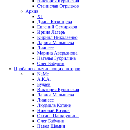
Виктория Куринская
Станислав Огрызков
Архив
X1
Диана Козинцева
Евгений Семиряков
Ирина Лагерь
Кирилл Николаенко
Лариса Малышева
Лианесс
Марина Аверьянова
Наталья Зубрилина
Олег Бабулин
Проба пера
начинающих авторов
NaMe
А.К.А.
Будаев
Виктория Куринская
Лариса Малышева
Лианесс
Людмила Котане
Николай Козлов
Оксана Панкрушина
Олег Бабулин
Павел Шамин