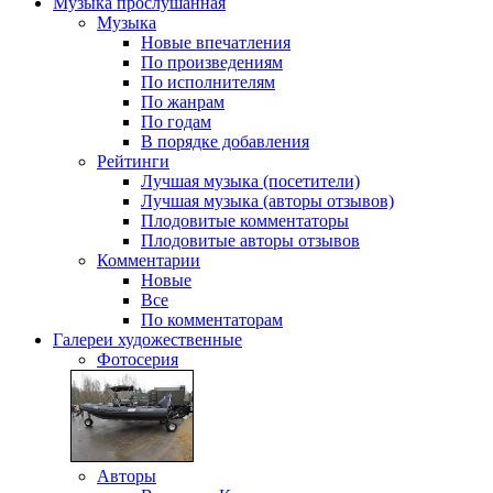
Музыка
прослушанная
Музыка
Новые впечатления
По произведениям
По исполнителям
По жанрам
По годам
В порядке добавления
Рейтинги
Лучшая музыка (посетители)
Лучшая музыка (авторы отзывов)
Плодовитые комментаторы
Плодовитые авторы отзывов
Комментарии
Новые
Все
По комментаторам
Галереи
художественные
Фотосерия
Авторы