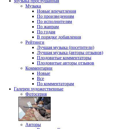
Музыка
прослушанная
Музыка
Новые впечатления
По произведениям
По исполнителям
По жанрам
По годам
В порядке добавления
Рейтинги
Лучшая музыка (посетители)
Лучшая музыка (авторы отзывов)
Плодовитые комментаторы
Плодовитые авторы отзывов
Комментарии
Новые
Все
По комментаторам
Галереи
художественные
Фотосерия
Авторы