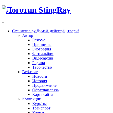
≡
Станислав.ру
Думай, действуй, твори!
Автор
Резюме
Принципы
Биография
Фотоальбом
Видеоархив
Родина
Творчество
Веб-сайт
Новости
История
Продвижение
Обратная связь
Карта сайта
Коллекции
Курьёзы
Транспорт
Кошки