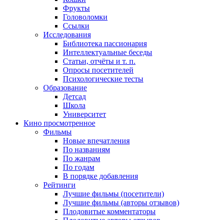
Фрукты
Головоломки
Ссылки
Исследования
Библиотека пассионария
Интеллектуальные беседы
Статьи, отчёты и т. п.
Опросы посетителей
Психологические тесты
Образование
Детсад
Школа
Университет
Кино
просмотренное
Фильмы
Новые впечатления
По названиям
По жанрам
По годам
В порядке добавления
Рейтинги
Лучшие фильмы (посетители)
Лучшие фильмы (авторы отзывов)
Плодовитые комментаторы