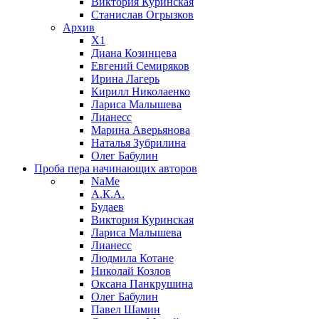
Виктория Куринская
Станислав Огрызков
Архив
X1
Диана Козинцева
Евгений Семиряков
Ирина Лагерь
Кирилл Николаенко
Лариса Малышева
Лианесс
Марина Аверьянова
Наталья Зубрилина
Олег Бабулин
Проба пера
начинающих авторов
NaMe
А.К.А.
Будаев
Виктория Куринская
Лариса Малышева
Лианесс
Людмила Котане
Николай Козлов
Оксана Панкрушина
Олег Бабулин
Павел Шамин