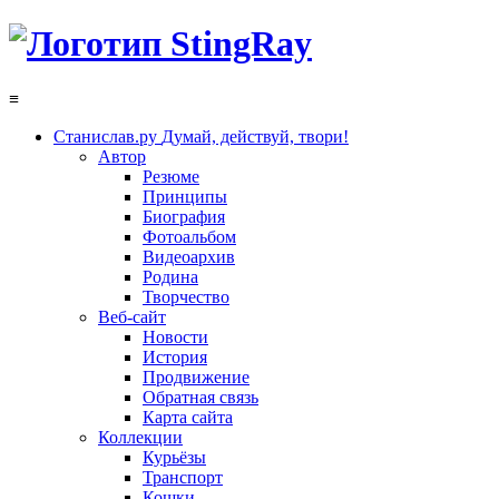
≡
Станислав.ру
Думай, действуй, твори!
Автор
Резюме
Принципы
Биография
Фотоальбом
Видеоархив
Родина
Творчество
Веб-сайт
Новости
История
Продвижение
Обратная связь
Карта сайта
Коллекции
Курьёзы
Транспорт
Кошки