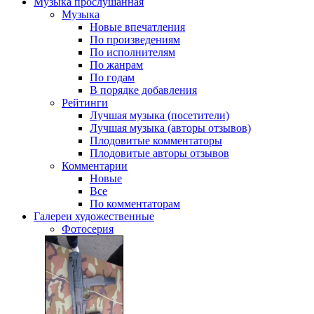
Музыка
прослушанная
Музыка
Новые впечатления
По произведениям
По исполнителям
По жанрам
По годам
В порядке добавления
Рейтинги
Лучшая музыка (посетители)
Лучшая музыка (авторы отзывов)
Плодовитые комментаторы
Плодовитые авторы отзывов
Комментарии
Новые
Все
По комментаторам
Галереи
художественные
Фотосерия