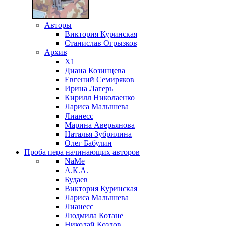
Авторы
Виктория Куринская
Станислав Огрызков
Архив
X1
Диана Козинцева
Евгений Семиряков
Ирина Лагерь
Кирилл Николаенко
Лариса Малышева
Лианесс
Марина Аверьянова
Наталья Зубрилина
Олег Бабулин
Проба пера
начинающих авторов
NaMe
А.К.А.
Будаев
Виктория Куринская
Лариса Малышева
Лианесс
Людмила Котане
Николай Козлов