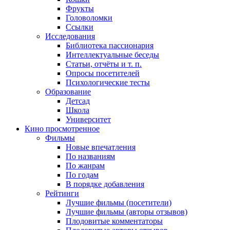
Фрукты
Головоломки
Ссылки
Исследования
Библиотека пассионария
Интеллектуальные беседы
Статьи, отчёты и т. п.
Опросы посетителей
Психологические тесты
Образование
Детсад
Школа
Университет
Кино
просмотренное
Фильмы
Новые впечатления
По названиям
По жанрам
По годам
В порядке добавления
Рейтинги
Лучшие фильмы (посетители)
Лучшие фильмы (авторы отзывов)
Плодовитые комментаторы