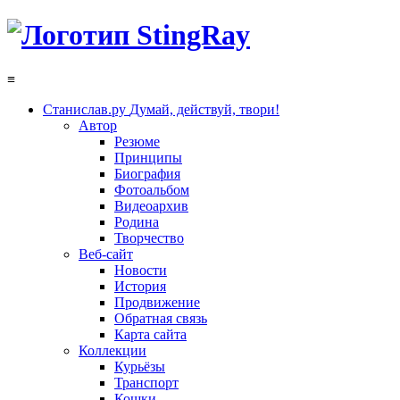
≡
Станислав.ру
Думай, действуй, твори!
Автор
Резюме
Принципы
Биография
Фотоальбом
Видеоархив
Родина
Творчество
Веб-сайт
Новости
История
Продвижение
Обратная связь
Карта сайта
Коллекции
Курьёзы
Транспорт
Кошки