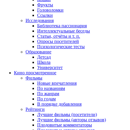
Фрукты
Головоломки
Ссылки
Исследования
Библиотека пассионария
Интеллектуальные беседы
Статьи, отчёты и т. п.
Опросы посетителей
Психологические тесты
Образование
Детсад
Школа
Университет
Кино
просмотренное
Фильмы
Новые впечатления
По названиям
По жанрам
По годам
В порядке добавления
Рейтинги
Лучшие фильмы (посетители)
Лучшие фильмы (авторы отзывов)
Плодовитые комментаторы