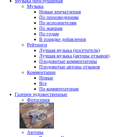
Музыка
прослушанная
Музыка
Новые впечатления
По произведениям
По исполнителям
По жанрам
По годам
В порядке добавления
Рейтинги
Лучшая музыка (посетители)
Лучшая музыка (авторы отзывов)
Плодовитые комментаторы
Плодовитые авторы отзывов
Комментарии
Новые
Все
По комментаторам
Галереи
художественные
Фотосерия
Авторы