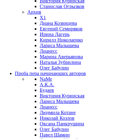
Виктория Куринская
Станислав Огрызков
Архив
X1
Диана Козинцева
Евгений Семиряков
Ирина Лагерь
Кирилл Николаенко
Лариса Малышева
Лианесс
Марина Аверьянова
Наталья Зубрилина
Олег Бабулин
Проба пера
начинающих авторов
NaMe
А.К.А.
Будаев
Виктория Куринская
Лариса Малышева
Лианесс
Людмила Котане
Николай Козлов
Оксана Панкрушина
Олег Бабулин
Павел Шамин