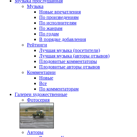
Музыка
прослушанная
Музыка
Новые впечатления
По произведениям
По исполнителям
По жанрам
По годам
В порядке добавления
Рейтинги
Лучшая музыка (посетители)
Лучшая музыка (авторы отзывов)
Плодовитые комментаторы
Плодовитые авторы отзывов
Комментарии
Новые
Все
По комментаторам
Галереи
художественные
Фотосерия
Авторы