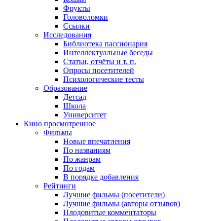
Фрукты
Головоломки
Ссылки
Исследования
Библиотека пассионария
Интеллектуальные беседы
Статьи, отчёты и т. п.
Опросы посетителей
Психологические тесты
Образование
Детсад
Школа
Университет
Кино
просмотренное
Фильмы
Новые впечатления
По названиям
По жанрам
По годам
В порядке добавления
Рейтинги
Лучшие фильмы (посетители)
Лучшие фильмы (авторы отзывов)
Плодовитые комментаторы