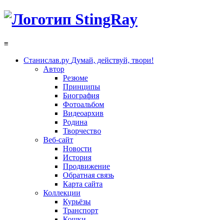
≡
Станислав.ру
Думай, действуй, твори!
Автор
Резюме
Принципы
Биография
Фотоальбом
Видеоархив
Родина
Творчество
Веб-сайт
Новости
История
Продвижение
Обратная связь
Карта сайта
Коллекции
Курьёзы
Транспорт
Кошки