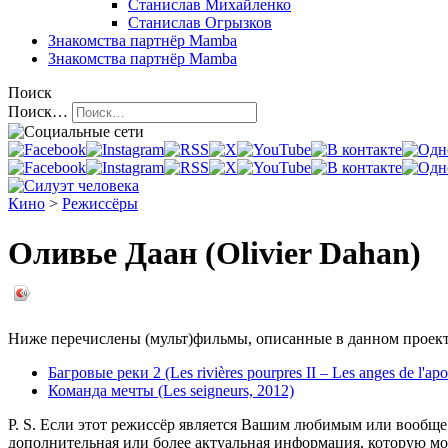
Станислав Михайленко
Станислав Огрызков
Знакомства
партнёр Mamba
Знакомства
партнёр Mamba
Поиск
Поиск…
Кино
>
Режиссёры
Оливье Даан (Olivier Dahan)
Ниже перечислены (мульт)фильмы, описанные в данном проекте
Багровые реки 2 (Les rivières pourpres II – Les anges de l'ap
Команда мечты (Les seigneurs, 2012)
P. S. Если этот режиссёр является Вашим любимым или вообще 
дополнительная или более актуальная информация, которую мо