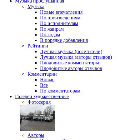
Музыка
прослушанная
Музыка
Новые впечатления
По произведениям
По исполнителям
По жанрам
По годам
В порядке добавления
Рейтинги
Лучшая музыка (посетители)
Лучшая музыка (авторы отзывов)
Плодовитые комментаторы
Плодовитые авторы отзывов
Комментарии
Новые
Все
По комментаторам
Галереи
художественные
Фотосерия
Авторы