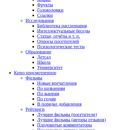
Фрукты
Головоломки
Ссылки
Исследования
Библиотека пассионария
Интеллектуальные беседы
Статьи, отчёты и т. п.
Опросы посетителей
Психологические тесты
Образование
Детсад
Школа
Университет
Кино
просмотренное
Фильмы
Новые впечатления
По названиям
По жанрам
По годам
В порядке добавления
Рейтинги
Лучшие фильмы (посетители)
Лучшие фильмы (авторы отзывов)
Плодовитые комментаторы