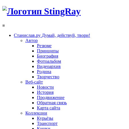
≡
Станислав.ру
Думай, действуй, твори!
Автор
Резюме
Принципы
Биография
Фотоальбом
Видеоархив
Родина
Творчество
Веб-сайт
Новости
История
Продвижение
Обратная связь
Карта сайта
Коллекции
Курьёзы
Транспорт
Кошки