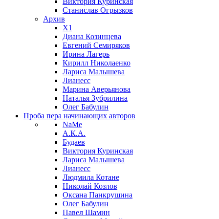
Виктория Куринская
Станислав Огрызков
Архив
X1
Диана Козинцева
Евгений Семиряков
Ирина Лагерь
Кирилл Николаенко
Лариса Малышева
Лианесс
Марина Аверьянова
Наталья Зубрилина
Олег Бабулин
Проба пера
начинающих авторов
NaMe
А.К.А.
Будаев
Виктория Куринская
Лариса Малышева
Лианесс
Людмила Котане
Николай Козлов
Оксана Панкрушина
Олег Бабулин
Павел Шамин