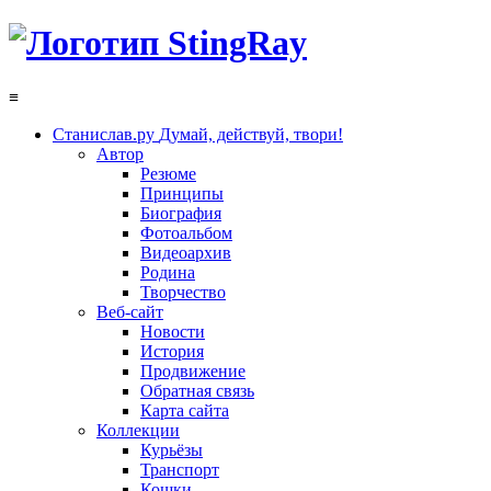
≡
Станислав.ру
Думай, действуй, твори!
Автор
Резюме
Принципы
Биография
Фотоальбом
Видеоархив
Родина
Творчество
Веб-сайт
Новости
История
Продвижение
Обратная связь
Карта сайта
Коллекции
Курьёзы
Транспорт
Кошки