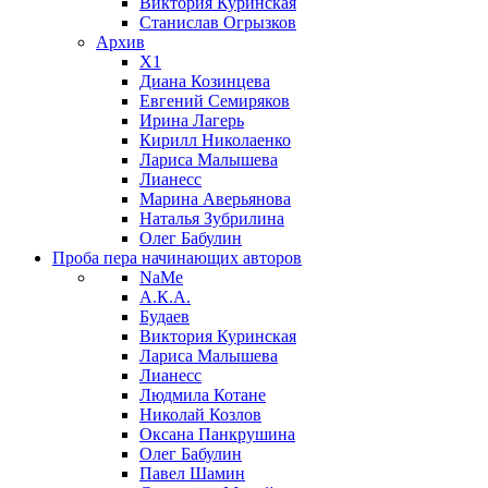
Виктория Куринская
Станислав Огрызков
Архив
X1
Диана Козинцева
Евгений Семиряков
Ирина Лагерь
Кирилл Николаенко
Лариса Малышева
Лианесс
Марина Аверьянова
Наталья Зубрилина
Олег Бабулин
Проба пера
начинающих авторов
NaMe
А.К.А.
Будаев
Виктория Куринская
Лариса Малышева
Лианесс
Людмила Котане
Николай Козлов
Оксана Панкрушина
Олег Бабулин
Павел Шамин