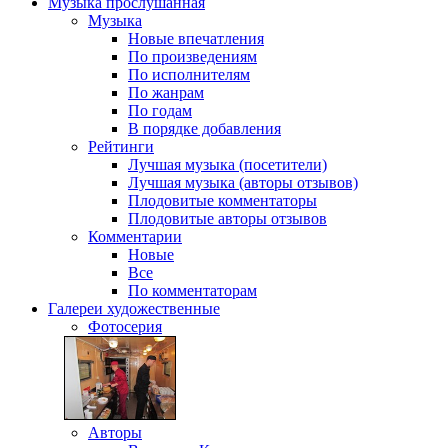
Музыка
прослушанная
Музыка
Новые впечатления
По произведениям
По исполнителям
По жанрам
По годам
В порядке добавления
Рейтинги
Лучшая музыка (посетители)
Лучшая музыка (авторы отзывов)
Плодовитые комментаторы
Плодовитые авторы отзывов
Комментарии
Новые
Все
По комментаторам
Галереи
художественные
Фотосерия
Авторы