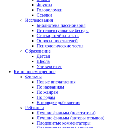
Фрукты
Головоломки
Ссылки
Исследования
Библиотека пассионария
Интеллектуальные беседы
Статьи, отчёты и т. п.
Опросы посетителей
Психологические тесты
Образование
Детсад
Школа
Университет
Кино
просмотренное
Фильмы
Новые впечатления
По названиям
По жанрам
По годам
В порядке добавления
Рейтинги
Лучшие фильмы (посетители)
Лучшие фильмы (авторы отзывов)
Плодовитые комментаторы