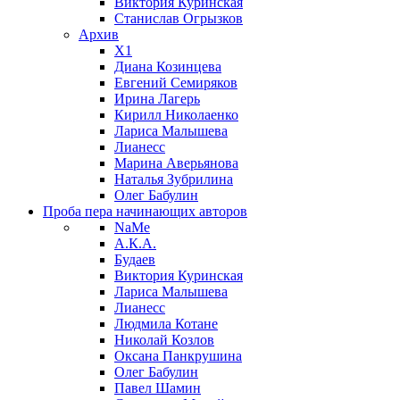
Виктория Куринская
Станислав Огрызков
Архив
X1
Диана Козинцева
Евгений Семиряков
Ирина Лагерь
Кирилл Николаенко
Лариса Малышева
Лианесс
Марина Аверьянова
Наталья Зубрилина
Олег Бабулин
Проба пера
начинающих авторов
NaMe
А.К.А.
Будаев
Виктория Куринская
Лариса Малышева
Лианесс
Людмила Котане
Николай Козлов
Оксана Панкрушина
Олег Бабулин
Павел Шамин