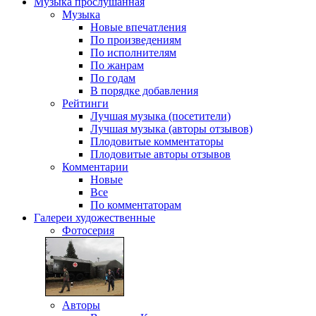
Музыка
прослушанная
Музыка
Новые впечатления
По произведениям
По исполнителям
По жанрам
По годам
В порядке добавления
Рейтинги
Лучшая музыка (посетители)
Лучшая музыка (авторы отзывов)
Плодовитые комментаторы
Плодовитые авторы отзывов
Комментарии
Новые
Все
По комментаторам
Галереи
художественные
Фотосерия
Авторы