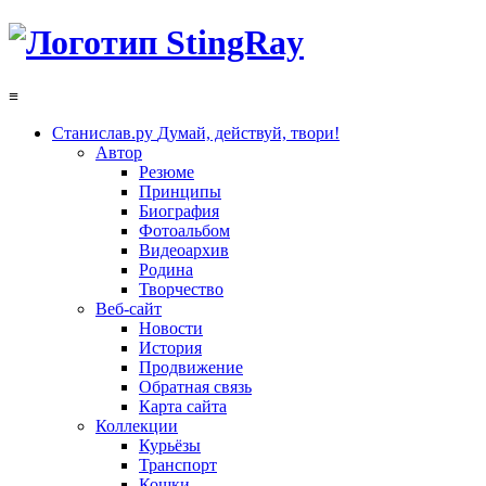
≡
Станислав.ру
Думай, действуй, твори!
Автор
Резюме
Принципы
Биография
Фотоальбом
Видеоархив
Родина
Творчество
Веб-сайт
Новости
История
Продвижение
Обратная связь
Карта сайта
Коллекции
Курьёзы
Транспорт
Кошки