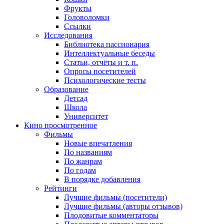
Фрукты
Головоломки
Ссылки
Исследования
Библиотека пассионария
Интеллектуальные беседы
Статьи, отчёты и т. п.
Опросы посетителей
Психологические тесты
Образование
Детсад
Школа
Университет
Кино
просмотренное
Фильмы
Новые впечатления
По названиям
По жанрам
По годам
В порядке добавления
Рейтинги
Лучшие фильмы (посетители)
Лучшие фильмы (авторы отзывов)
Плодовитые комментаторы