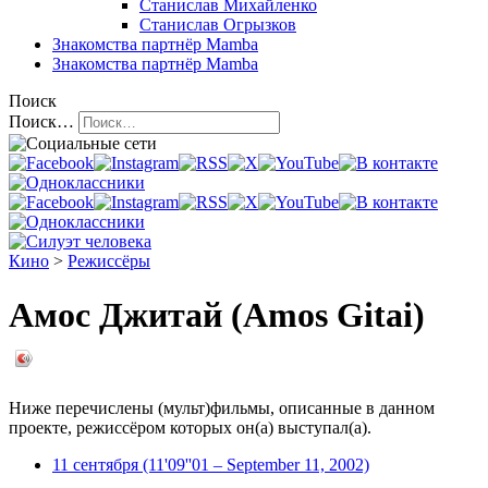
Станислав Михайленко
Станислав Огрызков
Знакомства
партнёр Mamba
Знакомства
партнёр Mamba
Поиск
Поиск…
Кино
>
Режиссёры
Амос Джитай (Amos Gitai)
Ниже перечислены (мульт)фильмы, описанные в данном
проекте, режиссёром которых он(а) выступал(а).
11 сентября (11'09''01 – September 11, 2002)