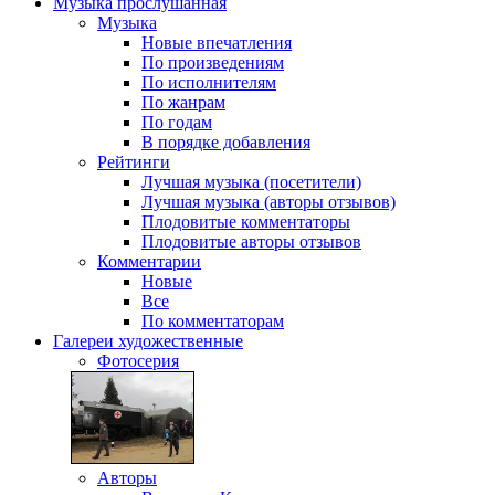
Музыка
прослушанная
Музыка
Новые впечатления
По произведениям
По исполнителям
По жанрам
По годам
В порядке добавления
Рейтинги
Лучшая музыка (посетители)
Лучшая музыка (авторы отзывов)
Плодовитые комментаторы
Плодовитые авторы отзывов
Комментарии
Новые
Все
По комментаторам
Галереи
художественные
Фотосерия
Авторы