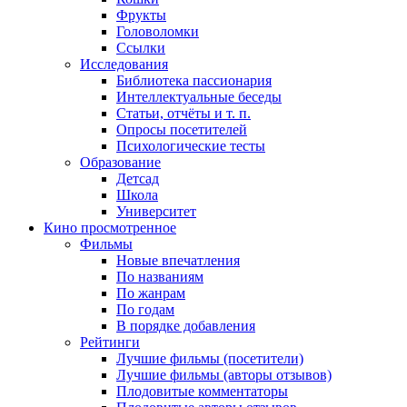
Фрукты
Головоломки
Ссылки
Исследования
Библиотека пассионария
Интеллектуальные беседы
Статьи, отчёты и т. п.
Опросы посетителей
Психологические тесты
Образование
Детсад
Школа
Университет
Кино
просмотренное
Фильмы
Новые впечатления
По названиям
По жанрам
По годам
В порядке добавления
Рейтинги
Лучшие фильмы (посетители)
Лучшие фильмы (авторы отзывов)
Плодовитые комментаторы