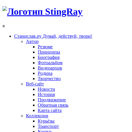
≡
Станислав.ру
Думай, действуй, твори!
Автор
Резюме
Принципы
Биография
Фотоальбом
Видеоархив
Родина
Творчество
Веб-сайт
Новости
История
Продвижение
Обратная связь
Карта сайта
Коллекции
Курьёзы
Транспорт
Кошки