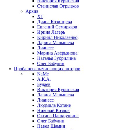
Виктория Куринская
Станислав Огрызков
Архив
X1
Диана Козинцева
Евгений Семиряков
Ирина Лагерь
Кирилл Николаенко
Лариса Малышева
Лианесс
Марина Аверьянова
Наталья Зубрилина
Олег Бабулин
Проба пера
начинающих авторов
NaMe
А.К.А.
Будаев
Виктория Куринская
Лариса Малышева
Лианесс
Людмила Котане
Николай Козлов
Оксана Панкрушина
Олег Бабулин
Павел Шамин