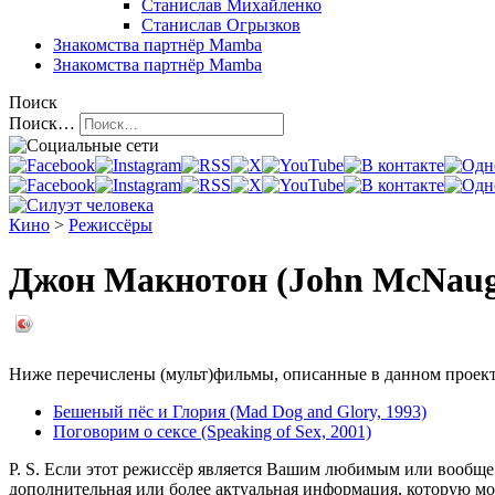
Станислав Михайленко
Станислав Огрызков
Знакомства
партнёр Mamba
Знакомства
партнёр Mamba
Поиск
Поиск…
Кино
>
Режиссёры
Джон Макнотон (John McNaug
Ниже перечислены (мульт)фильмы, описанные в данном проекте
Бешеный пёс и Глория (Mad Dog and Glory, 1993)
Поговорим о сексе (Speaking of Sex, 2001)
P. S. Если этот режиссёр является Вашим любимым или вообще 
дополнительная или более актуальная информация, которую мо