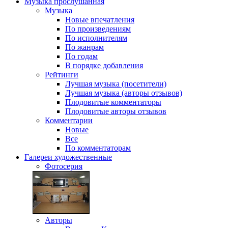
Музыка
прослушанная
Музыка
Новые впечатления
По произведениям
По исполнителям
По жанрам
По годам
В порядке добавления
Рейтинги
Лучшая музыка (посетители)
Лучшая музыка (авторы отзывов)
Плодовитые комментаторы
Плодовитые авторы отзывов
Комментарии
Новые
Все
По комментаторам
Галереи
художественные
Фотосерия
Авторы