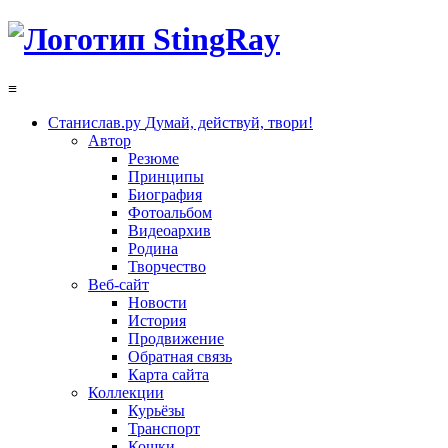
≡
Станислав.ру
Думай, действуй, твори!
Автор
Резюме
Принципы
Биография
Фотоальбом
Видеоархив
Родина
Творчество
Веб-сайт
Новости
История
Продвижение
Обратная связь
Карта сайта
Коллекции
Курьёзы
Транспорт
Кошки