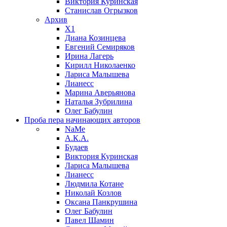
Виктория Куринская
Станислав Огрызков
Архив
X1
Диана Козинцева
Евгений Семиряков
Ирина Лагерь
Кирилл Николаенко
Лариса Малышева
Лианесс
Марина Аверьянова
Наталья Зубрилина
Олег Бабулин
Проба пера
начинающих авторов
NaMe
А.К.А.
Будаев
Виктория Куринская
Лариса Малышева
Лианесс
Людмила Котане
Николай Козлов
Оксана Панкрушина
Олег Бабулин
Павел Шамин