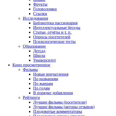
Фрукты
Головоломки
Ссылки
Исследования
Библиотека пассионария
Интеллектуальные беседы
Статьи, отчёты и т. п.
Опросы посетителей
Психологические тесты
Образование
Детсад
Школа
Университет
Кино
просмотренное
Фильмы
Новые впечатления
По названиям
По жанрам
По годам
В порядке добавления
Рейтинги
Лучшие фильмы (посетители)
Лучшие фильмы (авторы отзывов)
Плодовитые комментаторы