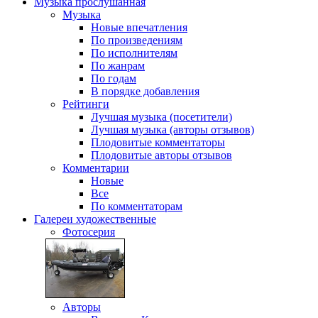
Музыка
прослушанная
Музыка
Новые впечатления
По произведениям
По исполнителям
По жанрам
По годам
В порядке добавления
Рейтинги
Лучшая музыка (посетители)
Лучшая музыка (авторы отзывов)
Плодовитые комментаторы
Плодовитые авторы отзывов
Комментарии
Новые
Все
По комментаторам
Галереи
художественные
Фотосерия
Авторы