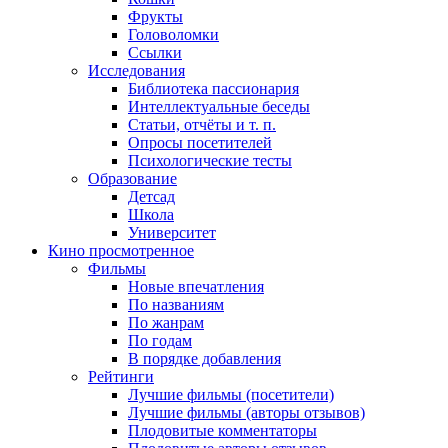
Фрукты
Головоломки
Ссылки
Исследования
Библиотека пассионария
Интеллектуальные беседы
Статьи, отчёты и т. п.
Опросы посетителей
Психологические тесты
Образование
Детсад
Школа
Университет
Кино
просмотренное
Фильмы
Новые впечатления
По названиям
По жанрам
По годам
В порядке добавления
Рейтинги
Лучшие фильмы (посетители)
Лучшие фильмы (авторы отзывов)
Плодовитые комментаторы