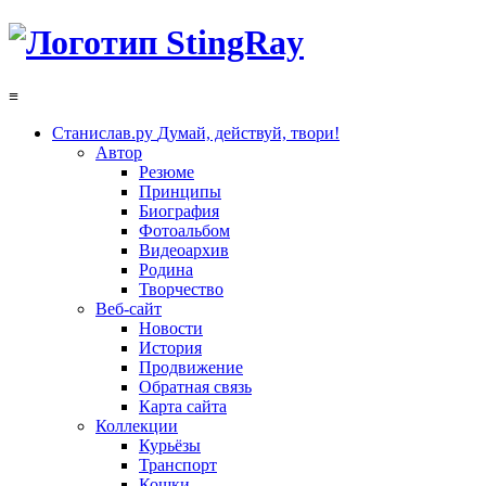
≡
Станислав.ру
Думай, действуй, твори!
Автор
Резюме
Принципы
Биография
Фотоальбом
Видеоархив
Родина
Творчество
Веб-сайт
Новости
История
Продвижение
Обратная связь
Карта сайта
Коллекции
Курьёзы
Транспорт
Кошки