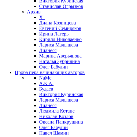
Виктория Куринская
Станислав Огрызков
Архив
X1
Диана Козинцева
Евгений Семиряков
Ирина Лагерь
Кирилл Николаенко
Лариса Малышева
Лианесс
Марина Аверьянова
Наталья Зубрилина
Олег Бабулин
Проба пера
начинающих авторов
NaMe
А.К.А.
Будаев
Виктория Куринская
Лариса Малышева
Лианесс
Людмила Котане
Николай Козлов
Оксана Панкрушина
Олег Бабулин
Павел Шамин