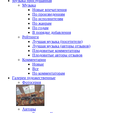
Музыка
прослушанная
Музыка
Новые впечатления
По произведениям
По исполнителям
По жанрам
По годам
В порядке добавления
Рейтинги
Лучшая музыка (посетители)
Лучшая музыка (авторы отзывов)
Плодовитые комментаторы
Плодовитые авторы отзывов
Комментарии
Новые
Все
По комментаторам
Галереи
художественные
Фотосерия
Авторы