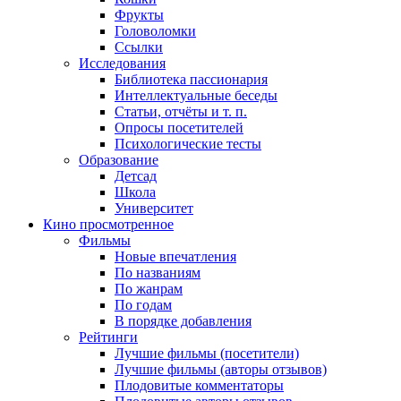
Фрукты
Головоломки
Ссылки
Исследования
Библиотека пассионария
Интеллектуальные беседы
Статьи, отчёты и т. п.
Опросы посетителей
Психологические тесты
Образование
Детсад
Школа
Университет
Кино
просмотренное
Фильмы
Новые впечатления
По названиям
По жанрам
По годам
В порядке добавления
Рейтинги
Лучшие фильмы (посетители)
Лучшие фильмы (авторы отзывов)
Плодовитые комментаторы