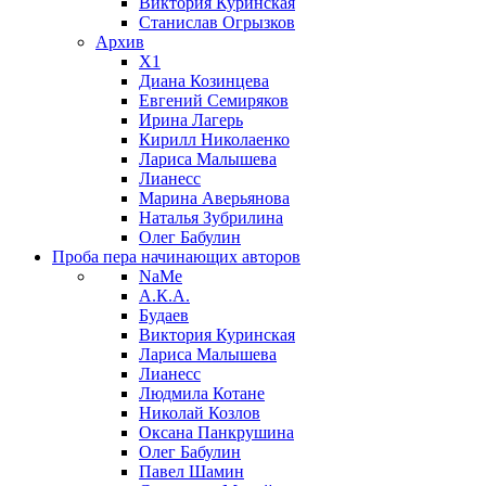
Виктория Куринская
Станислав Огрызков
Архив
X1
Диана Козинцева
Евгений Семиряков
Ирина Лагерь
Кирилл Николаенко
Лариса Малышева
Лианесс
Марина Аверьянова
Наталья Зубрилина
Олег Бабулин
Проба пера
начинающих авторов
NaMe
А.К.А.
Будаев
Виктория Куринская
Лариса Малышева
Лианесс
Людмила Котане
Николай Козлов
Оксана Панкрушина
Олег Бабулин
Павел Шамин