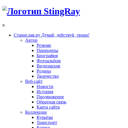
≡
Станислав.ру
Думай, действуй, твори!
Автор
Резюме
Принципы
Биография
Фотоальбом
Видеоархив
Родина
Творчество
Веб-сайт
Новости
История
Продвижение
Обратная связь
Карта сайта
Коллекции
Курьёзы
Транспорт
Кошки