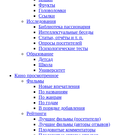
Фрукты
Головоломки
Ссылки
Исследования
Библиотека пассионария
Интеллектуальные беседы
Статьи, отчёты и т. п.
Опросы посетителей
Психологические тесты
Образование
Детсад
Школа
Университет
Кино
просмотренное
Фильмы
Новые впечатления
По названиям
По жанрам
По годам
В порядке добавления
Рейтинги
Лучшие фильмы (посетители)
Лучшие фильмы (авторы отзывов)
Плодовитые комментаторы