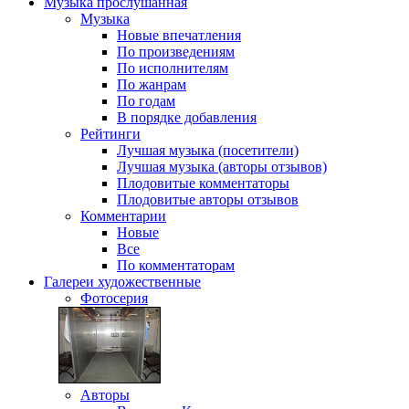
Музыка
прослушанная
Музыка
Новые впечатления
По произведениям
По исполнителям
По жанрам
По годам
В порядке добавления
Рейтинги
Лучшая музыка (посетители)
Лучшая музыка (авторы отзывов)
Плодовитые комментаторы
Плодовитые авторы отзывов
Комментарии
Новые
Все
По комментаторам
Галереи
художественные
Фотосерия
Авторы