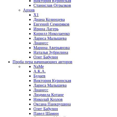
Виктория Куринская
Станислав Огрызков
Архив
X1
Диана Козинцева
Евгений Семиряков
Ирина Лагерь
Кирилл Николаенко
Лариса Малышева
Лианесс
Марина Аверьянова
Наталья Зубрилина
Олег Бабулин
Проба пера
начинающих авторов
NaMe
А.К.А.
Будаев
Виктория Куринская
Лариса Малышева
Лианесс
Людмила Котане
Николай Козлов
Оксана Панкрушина
Олег Бабулин
Павел Шамин