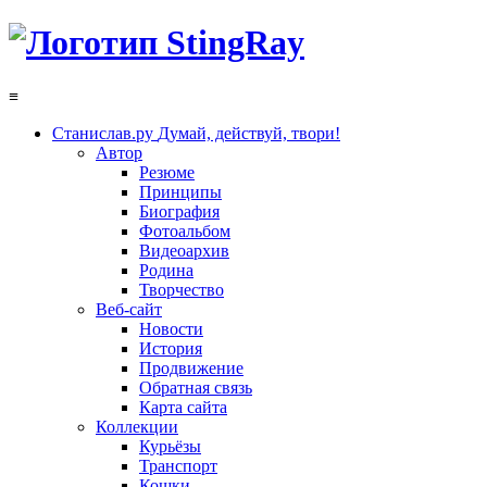
≡
Станислав.ру
Думай, действуй, твори!
Автор
Резюме
Принципы
Биография
Фотоальбом
Видеоархив
Родина
Творчество
Веб-сайт
Новости
История
Продвижение
Обратная связь
Карта сайта
Коллекции
Курьёзы
Транспорт
Кошки