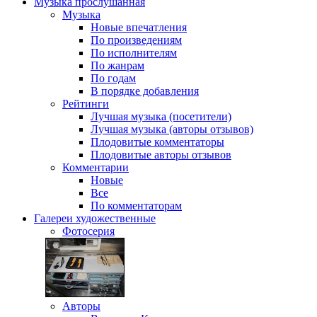
Музыка
прослушанная
Музыка
Новые впечатления
По произведениям
По исполнителям
По жанрам
По годам
В порядке добавления
Рейтинги
Лучшая музыка (посетители)
Лучшая музыка (авторы отзывов)
Плодовитые комментаторы
Плодовитые авторы отзывов
Комментарии
Новые
Все
По комментаторам
Галереи
художественные
Фотосерия
Авторы