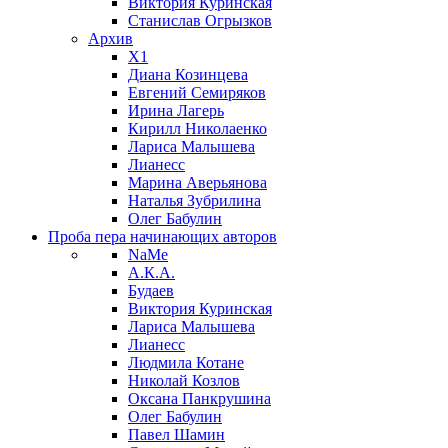
Виктория Куринская
Станислав Огрызков
Архив
X1
Диана Козинцева
Евгений Семиряков
Ирина Лагерь
Кирилл Николаенко
Лариса Малышева
Лианесс
Марина Аверьянова
Наталья Зубрилина
Олег Бабулин
Проба пера
начинающих авторов
NaMe
А.К.А.
Будаев
Виктория Куринская
Лариса Малышева
Лианесс
Людмила Котане
Николай Козлов
Оксана Панкрушина
Олег Бабулин
Павел Шамин