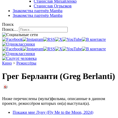
Станислав Михайленко
Станислав Огрызков
Знакомства
партнёр Mamba
Знакомства
партнёр Mamba
Поиск
Поиск…
Кино
>
Режиссёры
Грег Берланти (Greg Berlanti)
Ниже перечислены (мульт)фильмы, описанные в данном
проекте, режиссёром которых он(а) выступал(а).
Покажи мне Луну (Fly Me to the Moon, 2024)