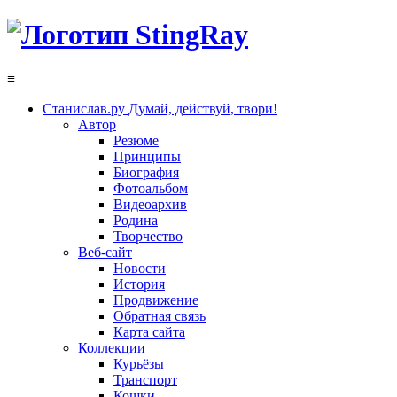
≡
Станислав.ру
Думай, действуй, твори!
Автор
Резюме
Принципы
Биография
Фотоальбом
Видеоархив
Родина
Творчество
Веб-сайт
Новости
История
Продвижение
Обратная связь
Карта сайта
Коллекции
Курьёзы
Транспорт
Кошки