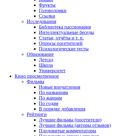
Фрукты
Головоломки
Ссылки
Исследования
Библиотека пассионария
Интеллектуальные беседы
Статьи, отчёты и т. п.
Опросы посетителей
Психологические тесты
Образование
Детсад
Школа
Университет
Кино
просмотренное
Фильмы
Новые впечатления
По названиям
По жанрам
По годам
В порядке добавления
Рейтинги
Лучшие фильмы (посетители)
Лучшие фильмы (авторы отзывов)
Плодовитые комментаторы