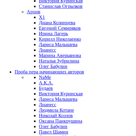
Виктория Куринская
Станислав Огрызков
Архив
X1
Диана Козинцева
Евгений Семиряков
Ирина Лагерь
Кирилл Николаенко
Лариса Малышева
Лианесс
Марина Аверьянова
Наталья Зубрилина
Олег Бабулин
Проба пера
начинающих авторов
NaMe
А.К.А.
Будаев
Виктория Куринская
Лариса Малышева
Лианесс
Людмила Котане
Николай Козлов
Оксана Панкрушина
Олег Бабулин
Павел Шамин