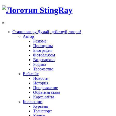
≡
Станислав.ру
Думай, действуй, твори!
Автор
Резюме
Принципы
Биография
Фотоальбом
Видеоархив
Родина
Творчество
Веб-сайт
Новости
История
Продвижение
Обратная связь
Карта сайта
Коллекции
Курьёзы
Транспорт
Кошки