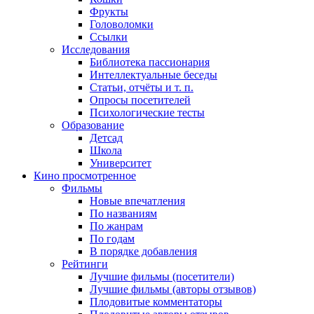
Фрукты
Головоломки
Ссылки
Исследования
Библиотека пассионария
Интеллектуальные беседы
Статьи, отчёты и т. п.
Опросы посетителей
Психологические тесты
Образование
Детсад
Школа
Университет
Кино
просмотренное
Фильмы
Новые впечатления
По названиям
По жанрам
По годам
В порядке добавления
Рейтинги
Лучшие фильмы (посетители)
Лучшие фильмы (авторы отзывов)
Плодовитые комментаторы