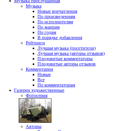
Музыка
прослушанная
Музыка
Новые впечатления
По произведениям
По исполнителям
По жанрам
По годам
В порядке добавления
Рейтинги
Лучшая музыка (посетители)
Лучшая музыка (авторы отзывов)
Плодовитые комментаторы
Плодовитые авторы отзывов
Комментарии
Новые
Все
По комментаторам
Галереи
художественные
Фотосерия
Авторы