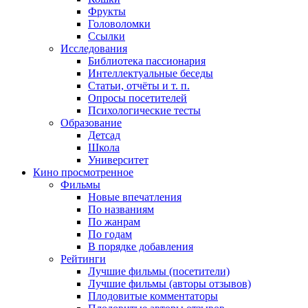
Фрукты
Головоломки
Ссылки
Исследования
Библиотека пассионария
Интеллектуальные беседы
Статьи, отчёты и т. п.
Опросы посетителей
Психологические тесты
Образование
Детсад
Школа
Университет
Кино
просмотренное
Фильмы
Новые впечатления
По названиям
По жанрам
По годам
В порядке добавления
Рейтинги
Лучшие фильмы (посетители)
Лучшие фильмы (авторы отзывов)
Плодовитые комментаторы