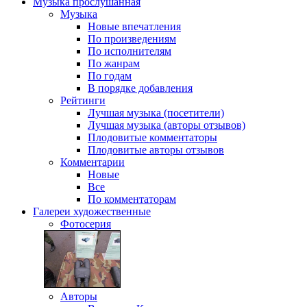
Музыка
прослушанная
Музыка
Новые впечатления
По произведениям
По исполнителям
По жанрам
По годам
В порядке добавления
Рейтинги
Лучшая музыка (посетители)
Лучшая музыка (авторы отзывов)
Плодовитые комментаторы
Плодовитые авторы отзывов
Комментарии
Новые
Все
По комментаторам
Галереи
художественные
Фотосерия
Авторы