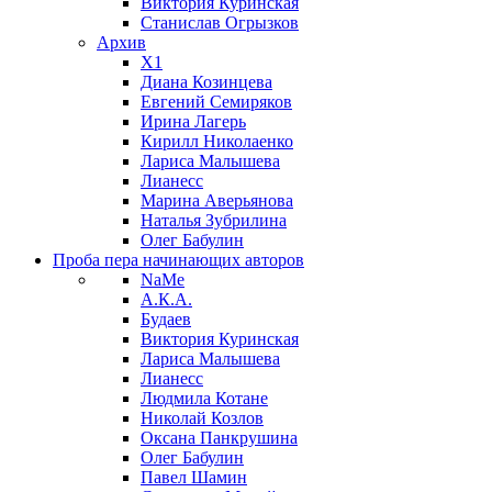
Виктория Куринская
Станислав Огрызков
Архив
X1
Диана Козинцева
Евгений Семиряков
Ирина Лагерь
Кирилл Николаенко
Лариса Малышева
Лианесс
Марина Аверьянова
Наталья Зубрилина
Олег Бабулин
Проба пера
начинающих авторов
NaMe
А.К.А.
Будаев
Виктория Куринская
Лариса Малышева
Лианесс
Людмила Котане
Николай Козлов
Оксана Панкрушина
Олег Бабулин
Павел Шамин