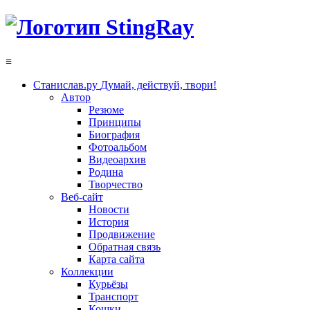
≡
Станислав.ру
Думай, действуй, твори!
Автор
Резюме
Принципы
Биография
Фотоальбом
Видеоархив
Родина
Творчество
Веб-сайт
Новости
История
Продвижение
Обратная связь
Карта сайта
Коллекции
Курьёзы
Транспорт
Кошки