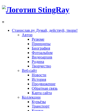
≡
Станислав.ру
Думай, действуй, твори!
Автор
Резюме
Принципы
Биография
Фотоальбом
Видеоархив
Родина
Творчество
Веб-сайт
Новости
История
Продвижение
Обратная связь
Карта сайта
Коллекции
Курьёзы
Транспорт
Кошки