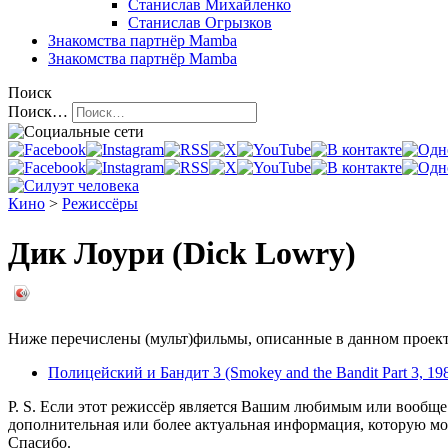
Станислав Михайленко
Станислав Огрызков
Знакомства
партнёр Mamba
Знакомства
партнёр Mamba
Поиск
Поиск…
Кино
>
Режиссёры
Дик Лоури (Dick Lowry)
Ниже перечислены (мульт)фильмы, описанные в данном проекте
Полицейский и Бандит 3 (Smokey and the Bandit Part 3, 19
P. S. Если этот режиссёр является Вашим любимым или вообще 
дополнительная или более актуальная информация, которую мо
Спасибо.