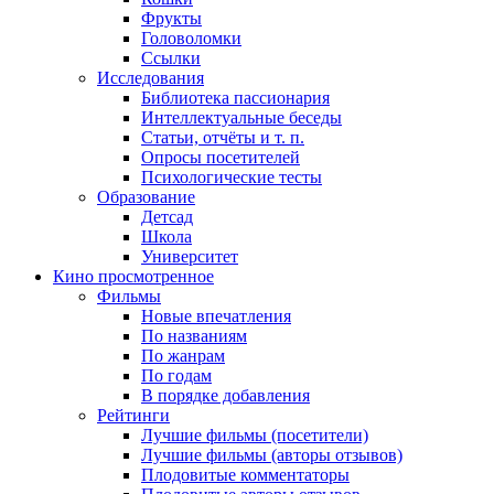
Фрукты
Головоломки
Ссылки
Исследования
Библиотека пассионария
Интеллектуальные беседы
Статьи, отчёты и т. п.
Опросы посетителей
Психологические тесты
Образование
Детсад
Школа
Университет
Кино
просмотренное
Фильмы
Новые впечатления
По названиям
По жанрам
По годам
В порядке добавления
Рейтинги
Лучшие фильмы (посетители)
Лучшие фильмы (авторы отзывов)
Плодовитые комментаторы