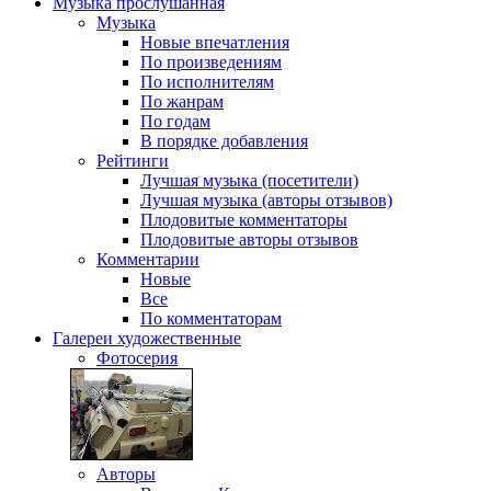
Музыка
прослушанная
Музыка
Новые впечатления
По произведениям
По исполнителям
По жанрам
По годам
В порядке добавления
Рейтинги
Лучшая музыка (посетители)
Лучшая музыка (авторы отзывов)
Плодовитые комментаторы
Плодовитые авторы отзывов
Комментарии
Новые
Все
По комментаторам
Галереи
художественные
Фотосерия
Авторы