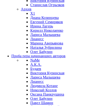
Виктория Куринская
Станислав Огрызков
Архив
X1
Диана Козинцева
Евгений Семиряков
Ирина Лагерь
Кирилл Николаенко
Лариса Малышева
Лианесс
Марина Аверьянова
Наталья Зубрилина
Олег Бабулин
Проба пера
начинающих авторов
NaMe
А.К.А.
Будаев
Виктория Куринская
Лариса Малышева
Лианесс
Людмила Котане
Николай Козлов
Оксана Панкрушина
Олег Бабулин
Павел Шамин