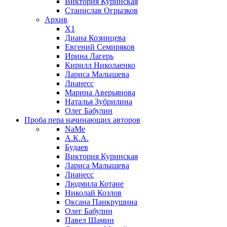
Виктория Куринская
Станислав Огрызков
Архив
X1
Диана Козинцева
Евгений Семиряков
Ирина Лагерь
Кирилл Николаенко
Лариса Малышева
Лианесс
Марина Аверьянова
Наталья Зубрилина
Олег Бабулин
Проба пера
начинающих авторов
NaMe
А.К.А.
Будаев
Виктория Куринская
Лариса Малышева
Лианесс
Людмила Котане
Николай Козлов
Оксана Панкрушина
Олег Бабулин
Павел Шамин