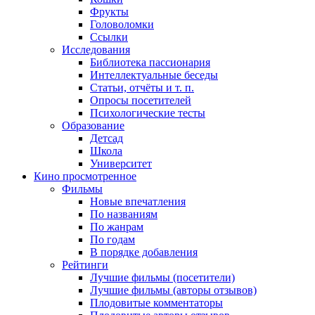
Фрукты
Головоломки
Ссылки
Исследования
Библиотека пассионария
Интеллектуальные беседы
Статьи, отчёты и т. п.
Опросы посетителей
Психологические тесты
Образование
Детсад
Школа
Университет
Кино
просмотренное
Фильмы
Новые впечатления
По названиям
По жанрам
По годам
В порядке добавления
Рейтинги
Лучшие фильмы (посетители)
Лучшие фильмы (авторы отзывов)
Плодовитые комментаторы