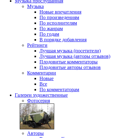
Музыка
прослушанная
Музыка
Новые впечатления
По произведениям
По исполнителям
По жанрам
По годам
В порядке добавления
Рейтинги
Лучшая музыка (посетители)
Лучшая музыка (авторы отзывов)
Плодовитые комментаторы
Плодовитые авторы отзывов
Комментарии
Новые
Все
По комментаторам
Галереи
художественные
Фотосерия
Авторы