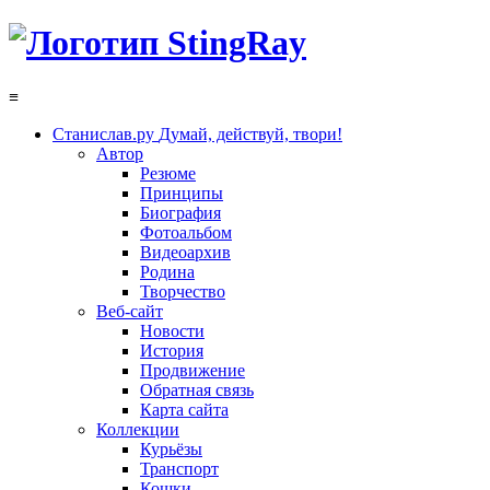
≡
Станислав.ру
Думай, действуй, твори!
Автор
Резюме
Принципы
Биография
Фотоальбом
Видеоархив
Родина
Творчество
Веб-сайт
Новости
История
Продвижение
Обратная связь
Карта сайта
Коллекции
Курьёзы
Транспорт
Кошки