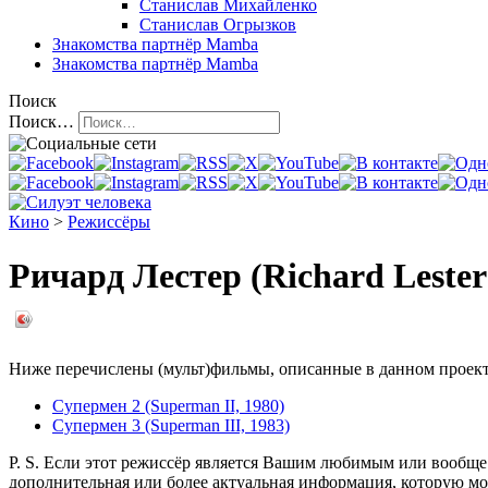
Станислав Михайленко
Станислав Огрызков
Знакомства
партнёр Mamba
Знакомства
партнёр Mamba
Поиск
Поиск…
Кино
>
Режиссёры
Ричард Лестер (Richard Lester
Ниже перечислены (мульт)фильмы, описанные в данном проекте
Супермен 2 (Superman II, 1980)
Супермен 3 (Superman III, 1983)
P. S. Если этот режиссёр является Вашим любимым или вообще 
дополнительная или более актуальная информация, которую мо