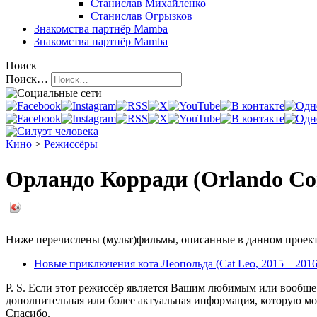
Станислав Михайленко
Станислав Огрызков
Знакомства
партнёр Mamba
Знакомства
партнёр Mamba
Поиск
Поиск…
Кино
>
Режиссёры
Орландо Корради (Orlando Co
Ниже перечислены (мульт)фильмы, описанные в данном проекте
Новые приключения кота Леопольда (Cat Leo, 2015 – 2016
P. S. Если этот режиссёр является Вашим любимым или вообще 
дополнительная или более актуальная информация, которую мо
Спасибо.