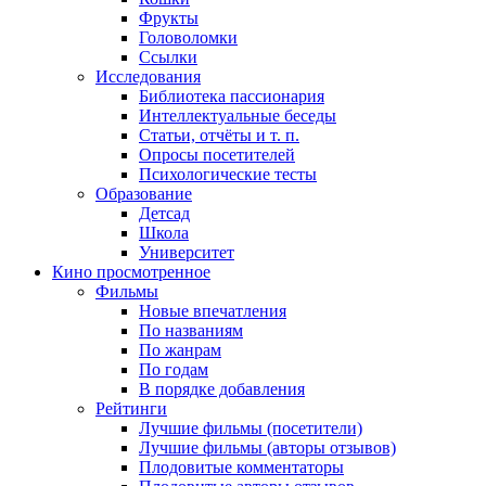
Фрукты
Головоломки
Ссылки
Исследования
Библиотека пассионария
Интеллектуальные беседы
Статьи, отчёты и т. п.
Опросы посетителей
Психологические тесты
Образование
Детсад
Школа
Университет
Кино
просмотренное
Фильмы
Новые впечатления
По названиям
По жанрам
По годам
В порядке добавления
Рейтинги
Лучшие фильмы (посетители)
Лучшие фильмы (авторы отзывов)
Плодовитые комментаторы