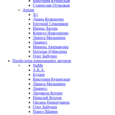
Виктория Куринская
Станислав Огрызков
Архив
X1
Диана Козинцева
Евгений Семиряков
Ирина Лагерь
Кирилл Николаенко
Лариса Малышева
Лианесс
Марина Аверьянова
Наталья Зубрилина
Олег Бабулин
Проба пера
начинающих авторов
NaMe
А.К.А.
Будаев
Виктория Куринская
Лариса Малышева
Лианесс
Людмила Котане
Николай Козлов
Оксана Панкрушина
Олег Бабулин
Павел Шамин