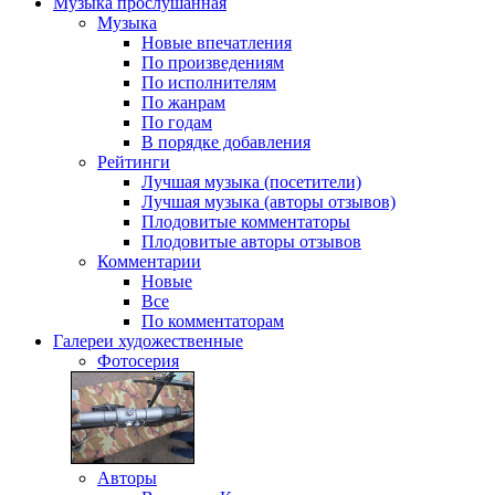
Музыка
прослушанная
Музыка
Новые впечатления
По произведениям
По исполнителям
По жанрам
По годам
В порядке добавления
Рейтинги
Лучшая музыка (посетители)
Лучшая музыка (авторы отзывов)
Плодовитые комментаторы
Плодовитые авторы отзывов
Комментарии
Новые
Все
По комментаторам
Галереи
художественные
Фотосерия
Авторы