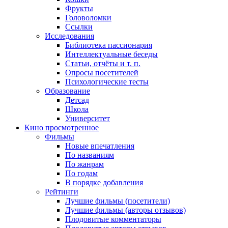
Фрукты
Головоломки
Ссылки
Исследования
Библиотека пассионария
Интеллектуальные беседы
Статьи, отчёты и т. п.
Опросы посетителей
Психологические тесты
Образование
Детсад
Школа
Университет
Кино
просмотренное
Фильмы
Новые впечатления
По названиям
По жанрам
По годам
В порядке добавления
Рейтинги
Лучшие фильмы (посетители)
Лучшие фильмы (авторы отзывов)
Плодовитые комментаторы