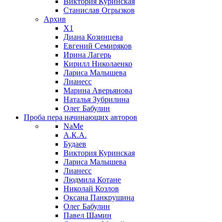
Виктория Куринская
Станислав Огрызков
Архив
X1
Диана Козинцева
Евгений Семиряков
Ирина Лагерь
Кирилл Николаенко
Лариса Малышева
Лианесс
Марина Аверьянова
Наталья Зубрилина
Олег Бабулин
Проба пера
начинающих авторов
NaMe
А.К.А.
Будаев
Виктория Куринская
Лариса Малышева
Лианесс
Людмила Котане
Николай Козлов
Оксана Панкрушина
Олег Бабулин
Павел Шамин