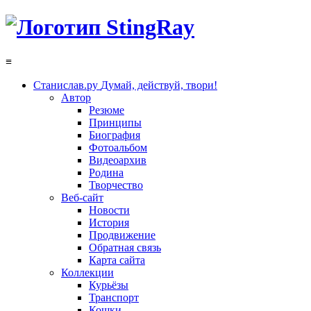
≡
Станислав.ру
Думай, действуй, твори!
Автор
Резюме
Принципы
Биография
Фотоальбом
Видеоархив
Родина
Творчество
Веб-сайт
Новости
История
Продвижение
Обратная связь
Карта сайта
Коллекции
Курьёзы
Транспорт
Кошки