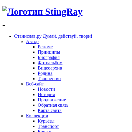
≡
Станислав.ру
Думай, действуй, твори!
Автор
Резюме
Принципы
Биография
Фотоальбом
Видеоархив
Родина
Творчество
Веб-сайт
Новости
История
Продвижение
Обратная связь
Карта сайта
Коллекции
Курьёзы
Транспорт
Кошки