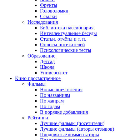
Фрукты
Головоломки
Ссылки
Исследования
Библиотека пассионария
Интеллектуальные беседы
Статьи, отчёты и т. п.
Опросы посетителей
Психологические тесты
Образование
Детсад
Школа
Университет
Кино
просмотренное
Фильмы
Новые впечатления
По названиям
По жанрам
По годам
В порядке добавления
Рейтинги
Лучшие фильмы (посетители)
Лучшие фильмы (авторы отзывов)
Плодовитые комментаторы