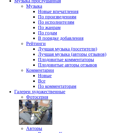
Музыка
прослушанная
Музыка
Новые впечатления
По произведениям
По исполнителям
По жанрам
По годам
В порядке добавления
Рейтинги
Лучшая музыка (посетители)
Лучшая музыка (авторы отзывов)
Плодовитые комментаторы
Плодовитые авторы отзывов
Комментарии
Новые
Все
По комментаторам
Галереи
художественные
Фотосерия
Авторы