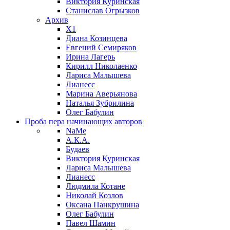
Виктория Куринская
Станислав Огрызков
Архив
X1
Диана Козинцева
Евгений Семиряков
Ирина Лагерь
Кирилл Николаенко
Лариса Малышева
Лианесс
Марина Аверьянова
Наталья Зубрилина
Олег Бабулин
Проба пера
начинающих авторов
NaMe
А.К.А.
Будаев
Виктория Куринская
Лариса Малышева
Лианесс
Людмила Котане
Николай Козлов
Оксана Панкрушина
Олег Бабулин
Павел Шамин