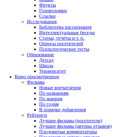
Фрукты
Головоломки
Ссылки
Исследования
Библиотека пассионария
Интеллектуальные беседы
Статьи, отчёты и т. п.
Опросы посетителей
Психологические тесты
Образование
Детсад
Школа
Университет
Кино
просмотренное
Фильмы
Новые впечатления
По названиям
По жанрам
По годам
В порядке добавления
Рейтинги
Лучшие фильмы (посетители)
Лучшие фильмы (авторы отзывов)
Плодовитые комментаторы