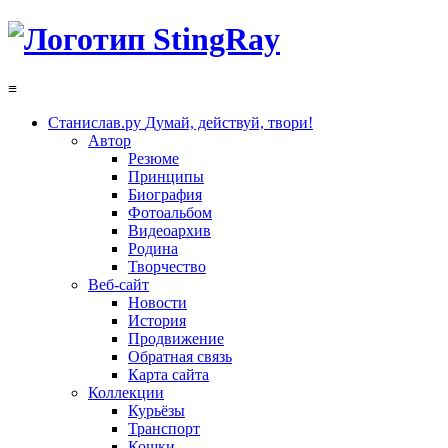
≡
Станислав.ру
Думай, действуй, твори!
Автор
Резюме
Принципы
Биография
Фотоальбом
Видеоархив
Родина
Творчество
Веб-сайт
Новости
История
Продвижение
Обратная связь
Карта сайта
Коллекции
Курьёзы
Транспорт
Кошки