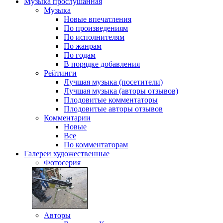
Музыка
прослушанная
Музыка
Новые впечатления
По произведениям
По исполнителям
По жанрам
По годам
В порядке добавления
Рейтинги
Лучшая музыка (посетители)
Лучшая музыка (авторы отзывов)
Плодовитые комментаторы
Плодовитые авторы отзывов
Комментарии
Новые
Все
По комментаторам
Галереи
художественные
Фотосерия
Авторы