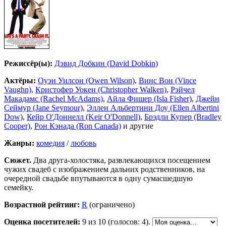
Режиссёр(ы):
Дэвид Добкин (David Dobkin)
Актёры:
Оуэн Уилсон (Owen Wilson)
,
Винс Вон (Vince
Vaughn)
,
Кристофер Уокен (Christopher Walken)
,
Рэйчел
Макадамс (Rachel McAdams)
,
Айла Фишер (Isla Fisher)
,
Джейн
Сеймур (Jane Seymour)
,
Эллен Альбертини Доу (Ellen Albertini
Dow)
,
Кейр О'Доннелл (Keir O'Donnell)
,
Брэдли Купер (Bradley
Cooper)
,
Рон Кэнада (Ron Canada)
и другие
Жанры:
комедия
/
любовь
Сюжет.
Два друга-холостяка, развлекающихся посещением
чужих свадеб с изображением дальних родственников, на
очередной свадьбе впутываются в одну сумасшедшую
семейку.
Возрастной рейтинг:
R
(ограничено)
Оценка посетителей:
9
из 10 (голосов: 4).