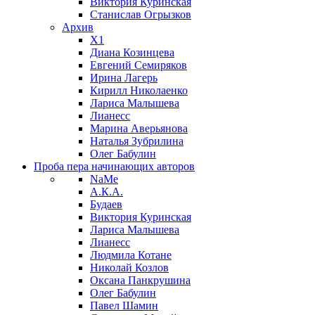
Виктория Куринская
Станислав Огрызков
Архив
X1
Диана Козинцева
Евгений Семиряков
Ирина Лагерь
Кирилл Николаенко
Лариса Малышева
Лианесс
Марина Аверьянова
Наталья Зубрилина
Олег Бабулин
Проба пера
начинающих авторов
NaMe
А.К.А.
Будаев
Виктория Куринская
Лариса Малышева
Лианесс
Людмила Котане
Николай Козлов
Оксана Панкрушина
Олег Бабулин
Павел Шамин