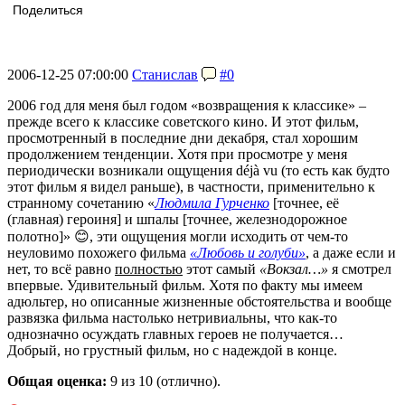
Поделиться
2006-12-25 07:00:00
Станислав
#0
2006 год для меня был годом «возвращения к классике» –
прежде всего к классике советского кино. И этот фильм,
просмотренный в последние дни декабря, стал хорошим
продолжением тенденции. Хотя при просмотре у меня
периодически возникали ощущения déjà vu (то есть как будто
этот фильм я видел раньше), в частности, применительно к
странному сочетанию «
Людмила Гурченко
[точнее, её
(главная) героиня] и шпалы [точнее, железнодорожное
полотно]» 😊, эти ощущения могли исходить от чем-то
неуловимо похожего фильма
«Любовь и голуби»
, а даже если и
нет, то всё равно
полностью
этот самый
«Вокзал…»
я смотрел
впервые. Удивительный фильм. Хотя по факту мы имеем
адюльтер, но описанные жизненные обстоятельства и вообще
развязка фильма настолько нетривиальны, что как-то
однозначно осуждать главных героев не получается…
Добрый, но грустный фильм, но с надеждой в конце.
Общая оценка:
9
из 10 (отлично).