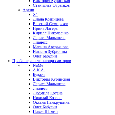
Виктория Куринская
Станислав Огрызков
Архив
X1
Диана Козинцева
Евгений Семиряков
Ирина Лагерь
Кирилл Николаенко
Лариса Малышева
Лианесс
Марина Аверьянова
Наталья Зубрилина
Олег Бабулин
Проба пера
начинающих авторов
NaMe
А.К.А.
Будаев
Виктория Куринская
Лариса Малышева
Лианесс
Людмила Котане
Николай Козлов
Оксана Панкрушина
Олег Бабулин
Павел Шамин