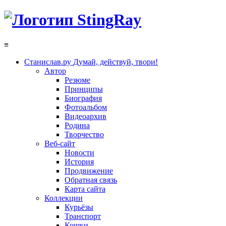
≡
Станислав.ру
Думай, действуй, твори!
Автор
Резюме
Принципы
Биография
Фотоальбом
Видеоархив
Родина
Творчество
Веб-сайт
Новости
История
Продвижение
Обратная связь
Карта сайта
Коллекции
Курьёзы
Транспорт
Кошки