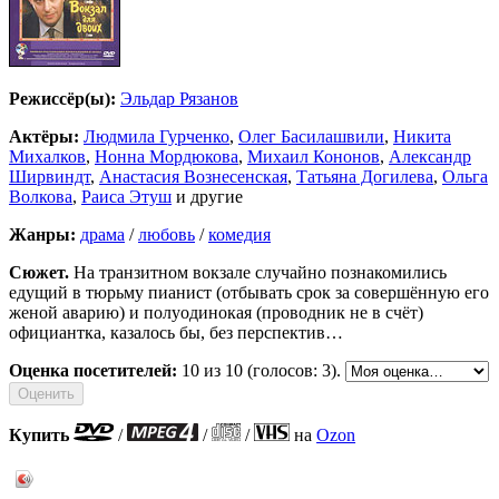
Режиссёр(ы):
Эльдар Рязанов
Актёры:
Людмила Гурченко
,
Олег Басилашвили
,
Никита
Михалков
,
Нонна Мордюкова
,
Михаил Кононов
,
Александр
Ширвиндт
,
Анастасия Вознесенская
,
Татьяна Догилева
,
Ольга
Волкова
,
Раиса Этуш
и другие
Жанры:
драма
/
любовь
/
комедия
Сюжет.
На транзитном вокзале случайно познакомились
едущий в тюрьму пианист (отбывать срок за совершённую его
женой аварию) и полуодинокая (проводник не в счёт)
официантка, казалось бы, без перспектив…
Оценка посетителей:
10
из 10 (голосов: 3).
Купить
/
/
/
на
Ozon