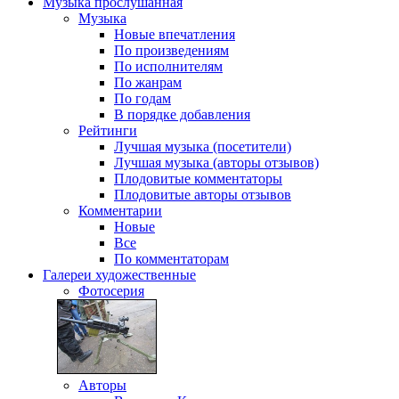
Музыка
прослушанная
Музыка
Новые впечатления
По произведениям
По исполнителям
По жанрам
По годам
В порядке добавления
Рейтинги
Лучшая музыка (посетители)
Лучшая музыка (авторы отзывов)
Плодовитые комментаторы
Плодовитые авторы отзывов
Комментарии
Новые
Все
По комментаторам
Галереи
художественные
Фотосерия
Авторы