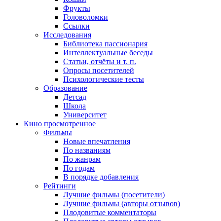
Фрукты
Головоломки
Ссылки
Исследования
Библиотека пассионария
Интеллектуальные беседы
Статьи, отчёты и т. п.
Опросы посетителей
Психологические тесты
Образование
Детсад
Школа
Университет
Кино
просмотренное
Фильмы
Новые впечатления
По названиям
По жанрам
По годам
В порядке добавления
Рейтинги
Лучшие фильмы (посетители)
Лучшие фильмы (авторы отзывов)
Плодовитые комментаторы