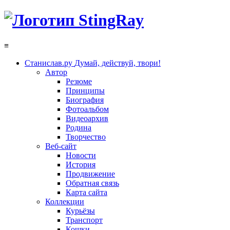
≡
Станислав.ру
Думай, действуй, твори!
Автор
Резюме
Принципы
Биография
Фотоальбом
Видеоархив
Родина
Творчество
Веб-сайт
Новости
История
Продвижение
Обратная связь
Карта сайта
Коллекции
Курьёзы
Транспорт
Кошки