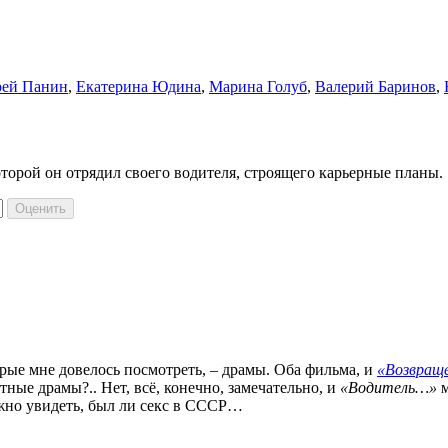
ей Панин
,
Екатерина Юдина
,
Марина Голуб
,
Валерий Баринов
,
торой он отрядил своего водителя, строящего карьерные планы.
орые мне довелось посмотреть, – драмы. Оба фильма, и
«Возвращ
ые драмы?.. Нет, всё, конечно, замечательно, и
«Водитель…»
м
ожно увидеть, был ли секс в СССР…