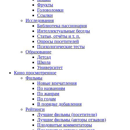
Фрукты
Головоломки
Ссылки
Исследования
Библиотека пассионария
Интеллектуальные беседы
Статьи, отчёты и т. п.
Опросы посетителей
Психологические тесты
Образование
Детсад
Школа
Университет
Кино
просмотренное
Фильмы
Новые впечатления
По названиям
По жанрам
По годам
В порядке добавления
Рейтинги
Лучшие фильмы (посетители)
Лучшие фильмы (авторы отзывов)
Плодовитые комментаторы