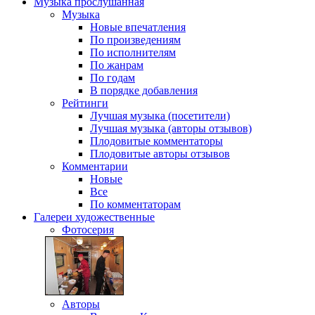
Музыка
прослушанная
Музыка
Новые впечатления
По произведениям
По исполнителям
По жанрам
По годам
В порядке добавления
Рейтинги
Лучшая музыка (посетители)
Лучшая музыка (авторы отзывов)
Плодовитые комментаторы
Плодовитые авторы отзывов
Комментарии
Новые
Все
По комментаторам
Галереи
художественные
Фотосерия
Авторы