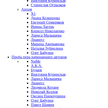
Виктория Куринская
Станислав Огрызков
Архив
X1
Диана Козинцева
Евгений Семиряков
Ирина Лагерь
Кирилл Николаенко
Лариса Малышева
Лианесс
Марина Аверьянова
Наталья Зубрилина
Олег Бабулин
Проба пера
начинающих авторов
NaMe
А.К.А.
Будаев
Виктория Куринская
Лариса Малышева
Лианесс
Людмила Котане
Николай Козлов
Оксана Панкрушина
Олег Бабулин
Павел Шамин