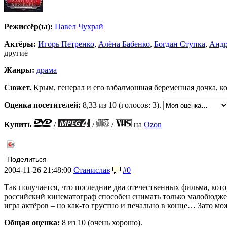
Режиссёр(ы):
Павел Чухрай
Актёры:
Игорь Петренко
,
Алёна Бабенко
,
Богдан Ступка
,
Андр
другие
Жанры:
драма
Сюжет.
Крым, генерал и его взбалмошная беременная дочка, ко
Оценка посетителей:
8,33
из 10 (голосов: 3).
Купить
/
/
/
на
Ozon
Поделиться
2004-11-26 21:48:00
Станислав
#0
Так получается, что последние два отечественных фильма, кот
российский кинематограф способен снимать только малобюджетн
игра актёров – но как-то грустно и печально в конце… Зато м
Общая оценка:
8
из 10 (очень хорошо).