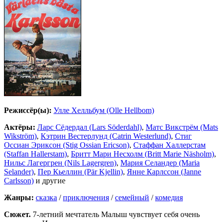
Режиссёр(ы):
Улле Хелльбум (Olle Hellbom)
Актёры:
Ларс Сёдердал (Lars Söderdahl)
,
Матс Викстрём (Mats
Wikström)
,
Кэтрин Вестерлунд (Catrin Westerlund)
,
Стиг
Оссиан Эриксон (Stig Ossian Ericson)
,
Стаффан Халлерстам
(Staffan Hallerstam)
,
Бритт Мари Несхолм (Britt Marie Näsholm)
,
Нильс Лагергрен (Nils Lagergren)
,
Мария Селандер (Maria
Selander)
,
Пер Кьеллин (Pär Kjellin)
,
Янне Карлссон (Janne
Carlsson)
и другие
Жанры:
сказка
/
приключения
/
семейный
/
комедия
Сюжет.
7-летний мечтатель Малыш чувствует себя очень