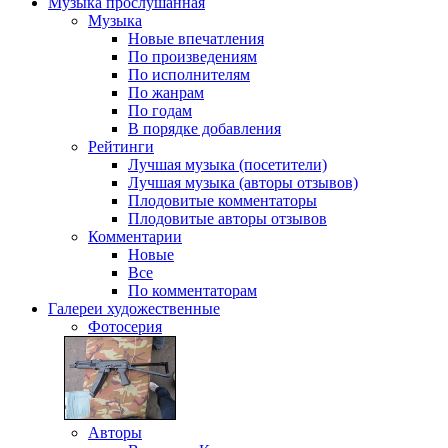
Музыка
прослушанная
Музыка
Новые впечатления
По произведениям
По исполнителям
По жанрам
По годам
В порядке добавления
Рейтинги
Лучшая музыка (посетители)
Лучшая музыка (авторы отзывов)
Плодовитые комментаторы
Плодовитые авторы отзывов
Комментарии
Новые
Все
По комментаторам
Галереи
художественные
Фотосерия
Авторы