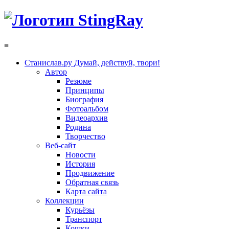
≡
Станислав.ру
Думай, действуй, твори!
Автор
Резюме
Принципы
Биография
Фотоальбом
Видеоархив
Родина
Творчество
Веб-сайт
Новости
История
Продвижение
Обратная связь
Карта сайта
Коллекции
Курьёзы
Транспорт
Кошки