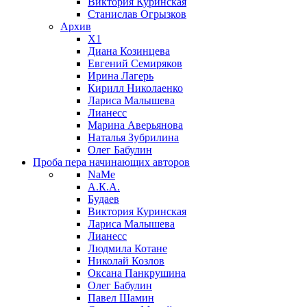
Виктория Куринская
Станислав Огрызков
Архив
X1
Диана Козинцева
Евгений Семиряков
Ирина Лагерь
Кирилл Николаенко
Лариса Малышева
Лианесс
Марина Аверьянова
Наталья Зубрилина
Олег Бабулин
Проба пера
начинающих авторов
NaMe
А.К.А.
Будаев
Виктория Куринская
Лариса Малышева
Лианесс
Людмила Котане
Николай Козлов
Оксана Панкрушина
Олег Бабулин
Павел Шамин