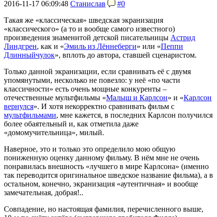
2016-11-17 06:09:48
Станислав
#0
Такая же «классическая» шведская экранизация
«классического» (а то и вообще самого известного)
произведения знаменитой детской писательницы
Астрид
Линдгрен
, как и «
Эмиль из Лённеберги
» или «
Пеппи
Длинныйчулок
», вплоть до автора, ставшей сценаристом.
Только данной экранизации, если сравнивать её с двумя
упомянутыми, несколько не повезло: у неё «по части
классичности» есть очень мощные конкуренты –
отечественные мультфильмы «
Малыш и Карлсон
» и «
Карлсон
вернулся
». И хотя некорректно сравнивать фильм с
мультфильмами
, мне кажется, в последних Карлсон получился
более обаятельный и, как отметила даже
«домомучительница», милый.
Наверное, это и только это определило мою общую
пониженную оценку данному фильму. В нём мне не очень
понравилась внешность «лучшего в мире Карлсона» (именно
так переводится оригинальное шведское название фильма), а в
остальном, конечно, экранизация «аутентичная» и вообще
замечательная, добрая!..
Совпадение, но настоящая фамилия, перечисленного выше,