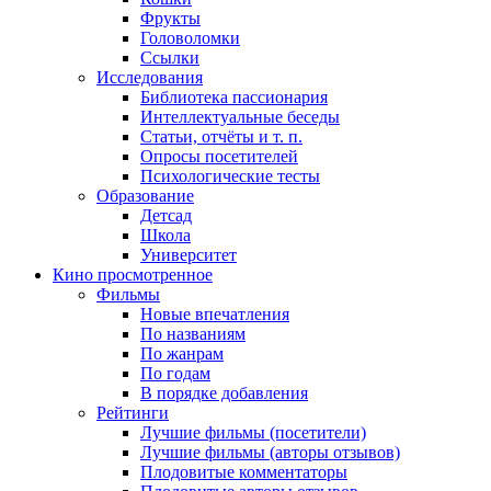
Фрукты
Головоломки
Ссылки
Исследования
Библиотека пассионария
Интеллектуальные беседы
Статьи, отчёты и т. п.
Опросы посетителей
Психологические тесты
Образование
Детсад
Школа
Университет
Кино
просмотренное
Фильмы
Новые впечатления
По названиям
По жанрам
По годам
В порядке добавления
Рейтинги
Лучшие фильмы (посетители)
Лучшие фильмы (авторы отзывов)
Плодовитые комментаторы