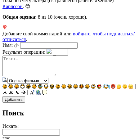
10-м по счёту актёра (сыгравшего грабителя Филле) –
Карлссон
. 😊
Общая оценка:
8
из 10 (очень хорошо).
Добавьте свой комментарий или
войдите, чтобы подписаться/
отписаться
.
Имя:
Результат операции:
Поиск
Искать:
где: