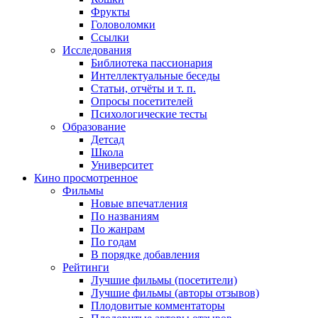
Фрукты
Головоломки
Ссылки
Исследования
Библиотека пассионария
Интеллектуальные беседы
Статьи, отчёты и т. п.
Опросы посетителей
Психологические тесты
Образование
Детсад
Школа
Университет
Кино
просмотренное
Фильмы
Новые впечатления
По названиям
По жанрам
По годам
В порядке добавления
Рейтинги
Лучшие фильмы (посетители)
Лучшие фильмы (авторы отзывов)
Плодовитые комментаторы