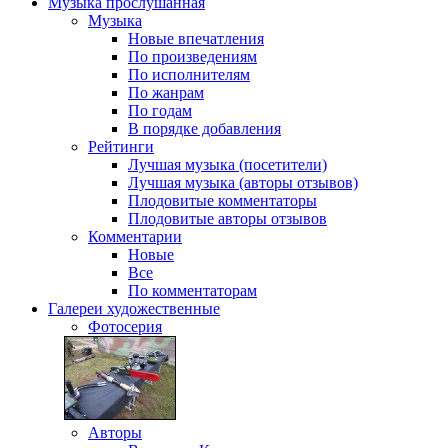
Музыка
прослушанная
Музыка
Новые впечатления
По произведениям
По исполнителям
По жанрам
По годам
В порядке добавления
Рейтинги
Лучшая музыка (посетители)
Лучшая музыка (авторы отзывов)
Плодовитые комментаторы
Плодовитые авторы отзывов
Комментарии
Новые
Все
По комментаторам
Галереи
художественные
Фотосерия
Авторы