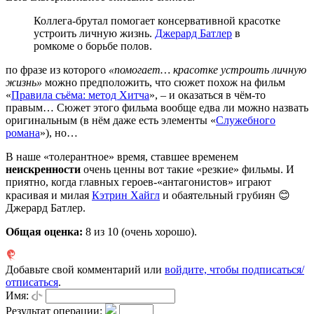
Коллега-брутал помогает консервативной красотке
устроить личную жизнь.
Джерард Батлер
в
ромкоме о борьбе полов.
по фразе из которого
«помогает… красотке устроить личную
жизнь»
можно предположить, что сюжет похож на фильм
«
Правила съёма: метод Хитча
», – и оказаться в чём-то
правым… Сюжет этого фильма вообще едва ли можно назвать
оригинальным (в нём даже есть элементы «
Служебного
романа
»), но…
В наше «толерантное» время, ставшее временем
неискренности
очень ценны вот такие «резкие» фильмы. И
приятно, когда главных героев-«антагонистов» играют
красивая и милая
Кэтрин Хайгл
и обаятельный грубиян 😊
Джерард Батлер.
Общая оценка:
8
из 10 (очень хорошо).
Добавьте свой комментарий или
войдите, чтобы подписаться/
отписаться
.
Имя:
Результат операции: