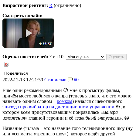
Возрастной рейтинг:
R
(ограничено)
Смотреть онлайн:
Оценка посетителей:
?
из 10.
Поделиться
2022-12-13 12:21:59
Станислав
#0
Ещё один рекомендованный 😉 мне к просмотру фильм,
причём моего любимого жанра (теперь я знаю, что его можно
называть одним словом –
ром
ком
) начался с щекотливого
эпизода про вибратор на дистанционном управлении
🙈, в
котором всем присутствовавшим понравилась
«манера
изложения»
главной героини и её
«завидный энтузиазм»
. 😁
Название фильма – это название того телевизионного шоу (ну
или «сегмента утреннего шоу»), которое ведёт другой