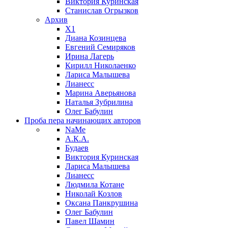
Виктория Куринская
Станислав Огрызков
Архив
X1
Диана Козинцева
Евгений Семиряков
Ирина Лагерь
Кирилл Николаенко
Лариса Малышева
Лианесс
Марина Аверьянова
Наталья Зубрилина
Олег Бабулин
Проба пера
начинающих авторов
NaMe
А.К.А.
Будаев
Виктория Куринская
Лариса Малышева
Лианесс
Людмила Котане
Николай Козлов
Оксана Панкрушина
Олег Бабулин
Павел Шамин