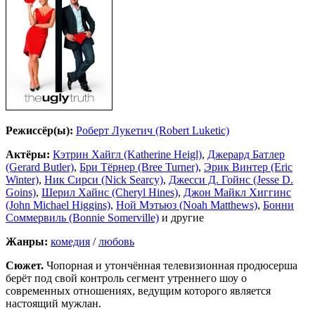
Режиссёр(ы):
Роберт Лукетич (Robert Luketic)
Актёры:
Кэтрин Хайгл (Katherine Heigl)
,
Джерард Батлер
(Gerard Butler)
,
Бри Тёрнер (Bree Turner)
,
Эрик Винтер (Eric
Winter)
,
Ник Сирси (Nick Searcy)
,
Джесси Д. Гойнс (Jesse D.
Goins)
,
Шерил Хайнс (Cheryl Hines)
,
Джон Майкл Хиггинс
(John Michael Higgins)
,
Ной Мэтьюз (Noah Matthews)
,
Бонни
Соммервиль (Bonnie Somerville)
и другие
Жанры:
комедия
/
любовь
Сюжет.
Чопорная и утончённая телевизионная продюсерша
берёт под свой контроль сегмент утреннего шоу о
современных отношениях, ведущим которого является
настоящий мужлан.