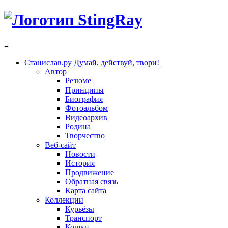
≡
Станислав.ру
Думай, действуй, твори!
Автор
Резюме
Принципы
Биография
Фотоальбом
Видеоархив
Родина
Творчество
Веб-сайт
Новости
История
Продвижение
Обратная связь
Карта сайта
Коллекции
Курьёзы
Транспорт
Кошки