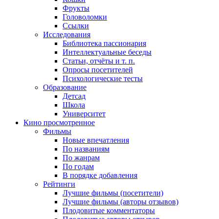
Фрукты
Головоломки
Ссылки
Исследования
Библиотека пассионария
Интеллектуальные беседы
Статьи, отчёты и т. п.
Опросы посетителей
Психологические тесты
Образование
Детсад
Школа
Университет
Кино
просмотренное
Фильмы
Новые впечатления
По названиям
По жанрам
По годам
В порядке добавления
Рейтинги
Лучшие фильмы (посетители)
Лучшие фильмы (авторы отзывов)
Плодовитые комментаторы