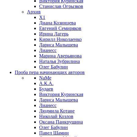
Виктория Куринская
Станислав Огрызков
Архив
X1
Диана Козинцева
Евгений Семиряков
Ирина Лагерь
Кирилл Николаенко
Лариса Малышева
Лианесс
Марина Аверьянова
Наталья Зубрилина
Олег Бабулин
Проба пера
начинающих авторов
NaMe
А.К.А.
Будаев
Виктория Куринская
Лариса Малышева
Лианесс
Людмила Котане
Николай Козлов
Оксана Панкрушина
Олег Бабулин
Павел Шамин