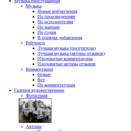
Музыка
прослушанная
Музыка
Новые впечатления
По произведениям
По исполнителям
По жанрам
По годам
В порядке добавления
Рейтинги
Лучшая музыка (посетители)
Лучшая музыка (авторы отзывов)
Плодовитые комментаторы
Плодовитые авторы отзывов
Комментарии
Новые
Все
По комментаторам
Галереи
художественные
Фотосерия
Авторы