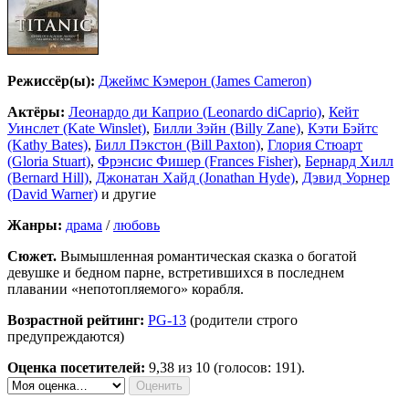
Режиссёр(ы):
Джеймс Кэмерон (James Cameron)
Актёры:
Леонардо ди Каприо (Leonardo diCaprio)
,
Кейт
Уинслет (Kate Winslet)
,
Билли Зэйн (Billy Zane)
,
Кэти Бэйтс
(Kathy Bates)
,
Билл Пэкстон (Bill Paxton)
,
Глория Стюарт
(Gloria Stuart)
,
Фрэнсис Фишер (Frances Fisher)
,
Бернард Хилл
(Bernard Hill)
,
Джонатан Хайд (Jonathan Hyde)
,
Дэвид Уорнер
(David Warner)
и другие
Жанры:
драма
/
любовь
Сюжет.
Вымышленная романтическая сказка о богатой
девушке и бедном парне, встретившихся в последнем
плавании «непотопляемого» корабля.
Возрастной рейтинг:
PG-13
(родители строго
предупреждаются)
Оценка посетителей:
9,38
из 10 (голосов: 191).