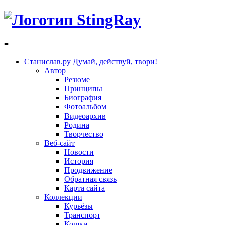
≡
Станислав.ру
Думай, действуй, твори!
Автор
Резюме
Принципы
Биография
Фотоальбом
Видеоархив
Родина
Творчество
Веб-сайт
Новости
История
Продвижение
Обратная связь
Карта сайта
Коллекции
Курьёзы
Транспорт
Кошки