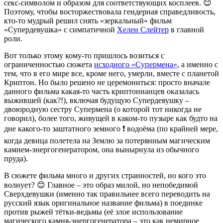
секс-символом и образом для соответствующих косплеев. 😊
Поэтому, чтобы восторжествовала гендерная справедливость,
кто-то мудрый решил снять «зеркальный» фильм
«Супердевушка» с симпатичной
Хелен Слейтер
в главной
роли.
Вот только этому кому-то пришлось возиться с
ограниченностью сюжета
исходного «Супермена»
, а именно с
тем, что в его мире все, кроме него, умерли, вместе с планетой
Криптон. Но было решено не церемониться: просто вначале
данного фильма какая-то часть криптонианцев оказалась
выжившей (как?!), включая будущую Супердевушку –
двоюродную сестру Супермена (о которой тот никогда не
говорил), более того, живущей в каком-то пузыре как будто на
дне какого-то заштатного земного ❗️ водоёма (по крайней мере,
когда девица полетела на Землю за потерянным магическим
камнем-энергогенератором, она вынырнула из обычного
пруда).
В сюжете фильма много и других странностей, но кого это
волнует? 😊 Главное – это образ милой, но непобедимой
Сверхдевушки (именно так правильнее всего переводить на
русский язык оригинальное название фильма) в поединке
против рыжей тётки-ведьмы (её злое использование
магического камня-энергогенератора – это как немирное