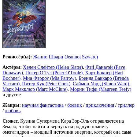
Режиссёр(ы):
Жанно Шварц (Jeannot Szwarc)
Актёры:
Хелен Слейтер (Helen Slater)
,
Фэй Данауэй (Faye
Dunaway)
,
Питер О'Тул (Peter O'Toole)
,
Харт Бокнер (Hart
Bochner)
,
Миа Фэрроу (Mia Farrow)
,
Бренда Ваккаро (Brenda
Vaccaro)
,
Питер Кук (Peter Cook)
,
Саймон Уорд (Simon Ward)
,
Марк Макклюр (Marc McClure)
,
Морин Тифи (Maureen Teefy)
и другие
Жанры:
научная фантастика
/
боевик
/
приключения
/
триллер
/
любовь
Сюжет.
Кузина Супермена Кара Зор-Эль отправляется на
Землю, чтобы найти и вернуть на родную планету
омегагидрон – мощный источник энергии, который она сама