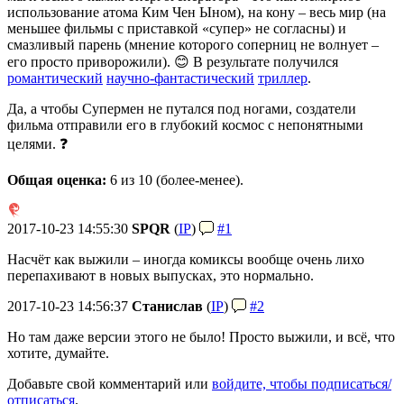
использование атома Ким Чен Ыном), на кону – весь мир (на
меньшее фильмы с приставкой «супер» не согласны) и
смазливый парень (мнение которого соперниц не волнует –
его просто приворожили). 😊 В результате получился
романтический
научно-фантастический
триллер
.
Да, а чтобы Супермен не путался под ногами, создатели
фильма отправили его в глубокий космос с непонятными
целями. ❓
Общая оценка:
6
из 10 (более-менее).
2017-10-23 14:55:30
SPQR
(
IP
)
#1
Насчёт как выжили – иногда комиксы вообще очень лихо
перепахивают в новых выпусках, это нормально.
2017-10-23 14:56:37
Станислав
(
IP
)
#2
Но там даже версии этого не было! Просто выжили, и всё, что
хотите, думайте.
Добавьте свой комментарий или
войдите, чтобы подписаться/
отписаться
.