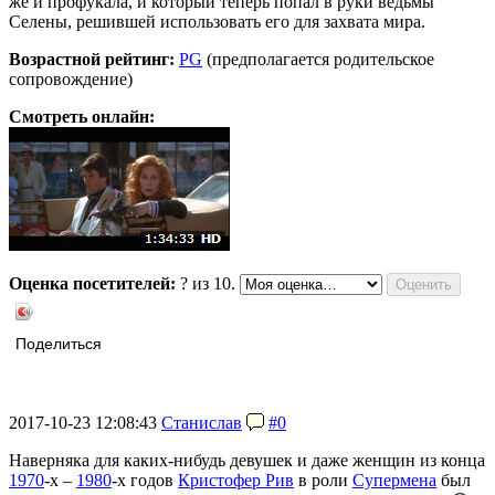
же и профукала, и который теперь попал в руки ведьмы
Селены, решившей использовать его для захвата мира.
Возрастной рейтинг:
PG
(предполагается родительское
сопровождение)
Смотреть онлайн:
Оценка посетителей:
?
из 10.
Поделиться
2017-10-23 12:08:43
Станислав
#0
Наверняка для каких-нибудь девушек и даже женщин из конца
1970
-х –
1980
-х годов
Кристофер Рив
в роли
Супермена
был