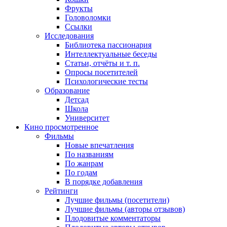
Фрукты
Головоломки
Ссылки
Исследования
Библиотека пассионария
Интеллектуальные беседы
Статьи, отчёты и т. п.
Опросы посетителей
Психологические тесты
Образование
Детсад
Школа
Университет
Кино
просмотренное
Фильмы
Новые впечатления
По названиям
По жанрам
По годам
В порядке добавления
Рейтинги
Лучшие фильмы (посетители)
Лучшие фильмы (авторы отзывов)
Плодовитые комментаторы