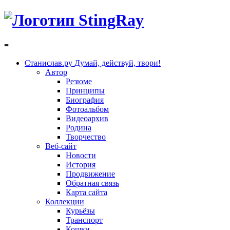
≡
Станислав.ру
Думай, действуй, твори!
Автор
Резюме
Принципы
Биография
Фотоальбом
Видеоархив
Родина
Творчество
Веб-сайт
Новости
История
Продвижение
Обратная связь
Карта сайта
Коллекции
Курьёзы
Транспорт
Кошки