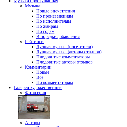
Музыка
прослушанная
Музыка
Новые впечатления
По произведениям
По исполнителям
По жанрам
По годам
В порядке добавления
Рейтинги
Лучшая музыка (посетители)
Лучшая музыка (авторы отзывов)
Плодовитые комментаторы
Плодовитые авторы отзывов
Комментарии
Новые
Все
По комментаторам
Галереи
художественные
Фотосерия
Авторы