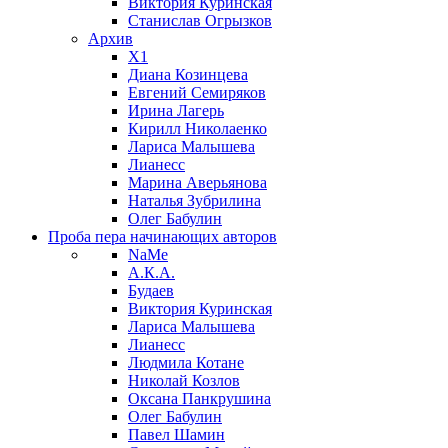
Виктория Куринская
Станислав Огрызков
Архив
X1
Диана Козинцева
Евгений Семиряков
Ирина Лагерь
Кирилл Николаенко
Лариса Малышева
Лианесс
Марина Аверьянова
Наталья Зубрилина
Олег Бабулин
Проба пера
начинающих авторов
NaMe
А.К.А.
Будаев
Виктория Куринская
Лариса Малышева
Лианесс
Людмила Котане
Николай Козлов
Оксана Панкрушина
Олег Бабулин
Павел Шамин