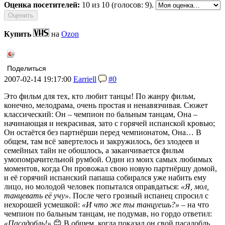
Оценка посетителей:
10
из 10 (голосов: 9).
Купить
на
Ozon
Поделиться
2007-02-14 19:17:00
Earriell
#0
Это фильм для тех, кто любит танцы! По жанру фильм,
конечно, мелодрама, очень простая и ненавязчивая. Сюжет
классический: Он – чемпион по бальным танцам, Она –
начинающая и некрасивая, зато с горячей испанской кровью;
Он остаётся без партнёрши перед чемпионатом, Она… В
общем, там всё завертелось и закружилось, без злодеев и
семейных тайн не обошлось, а заканчивается фильм
умопомрачительной румбой. Один из моих самых любимых
моментов, когда Он провожал свою новую партнёршу домой,
и её горячий испанский папаша собирался уже набить ему
лицо, но молодой человек попытался оправдаться:
«Я, мол,
танцевать её учу»
. После чего грозный испанец спросил с
нехорошей усмешкой:
«И что же ты танцуешь?»
– на что
чемпион по бальным танцам, не подумав, но гордо ответил:
«Пасадобль!»
😊 В общем, когда показал он свой пасадобль,