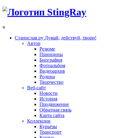
≡
Станислав.ру
Думай, действуй, твори!
Автор
Резюме
Принципы
Биография
Фотоальбом
Видеоархив
Родина
Творчество
Веб-сайт
Новости
История
Продвижение
Обратная связь
Карта сайта
Коллекции
Курьёзы
Транспорт
Кошки