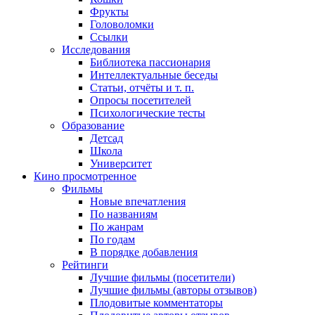
Фрукты
Головоломки
Ссылки
Исследования
Библиотека пассионария
Интеллектуальные беседы
Статьи, отчёты и т. п.
Опросы посетителей
Психологические тесты
Образование
Детсад
Школа
Университет
Кино
просмотренное
Фильмы
Новые впечатления
По названиям
По жанрам
По годам
В порядке добавления
Рейтинги
Лучшие фильмы (посетители)
Лучшие фильмы (авторы отзывов)
Плодовитые комментаторы