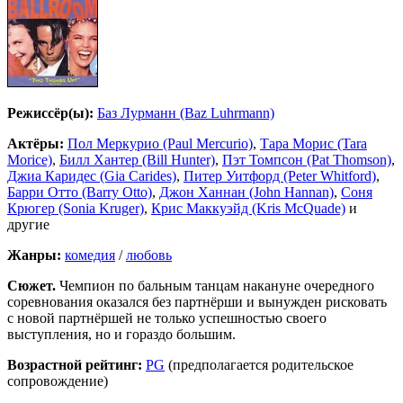
Режиссёр(ы):
Баз Лурманн (Baz Luhrmann)
Актёры:
Пол Меркурио (Paul Mercurio)
,
Тара Морис (Tara
Morice)
,
Билл Хантер (Bill Hunter)
,
Пэт Томпсон (Pat Thomson)
,
Джиа Каридес (Gia Carides)
,
Питер Уитфорд (Peter Whitford)
,
Барри Отто (Barry Otto)
,
Джон Ханнан (John Hannan)
,
Соня
Крюгер (Sonia Kruger)
,
Крис Маккуэйд (Kris McQuade)
и
другие
Жанры:
комедия
/
любовь
Сюжет.
Чемпион по бальным танцам накануне очередного
соревнования оказался без партнёрши и вынужден рисковать
с новой партнёршей не только успешностью своего
выступления, но и гораздо большим.
Возрастной рейтинг:
PG
(предполагается родительское
сопровождение)