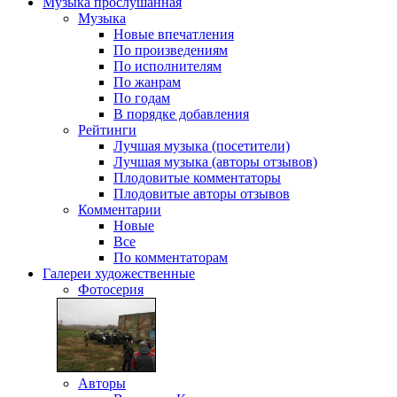
Музыка
прослушанная
Музыка
Новые впечатления
По произведениям
По исполнителям
По жанрам
По годам
В порядке добавления
Рейтинги
Лучшая музыка (посетители)
Лучшая музыка (авторы отзывов)
Плодовитые комментаторы
Плодовитые авторы отзывов
Комментарии
Новые
Все
По комментаторам
Галереи
художественные
Фотосерия
Авторы