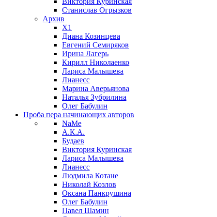
Виктория Куринская
Станислав Огрызков
Архив
X1
Диана Козинцева
Евгений Семиряков
Ирина Лагерь
Кирилл Николаенко
Лариса Малышева
Лианесс
Марина Аверьянова
Наталья Зубрилина
Олег Бабулин
Проба пера
начинающих авторов
NaMe
А.К.А.
Будаев
Виктория Куринская
Лариса Малышева
Лианесс
Людмила Котане
Николай Козлов
Оксана Панкрушина
Олег Бабулин
Павел Шамин