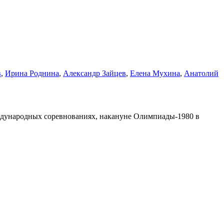
в
,
Ирина Роднина
,
Александр Зайцев
,
Елена Мухина
,
Анатолий
еждународных соревнованиях, накануне Олимпиады-1980 в