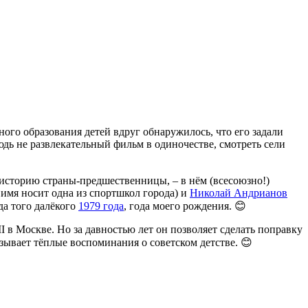
ого образования детей вдруг обнаружилось, что его задали
юдь не развлекательный фильм в одиночестве, смотреть сели
 историю страны-предшественницы, – в нём (всесоюзно!)
 имя носит одна из спортшкол города) и
Николай Андрианов
да того далёкого
1979 года
, года моего рождения. 😊
в Москве. Но за давностью лет он позволяет сделать поправку
зывает тёплые воспоминания о советском детстве. 😊