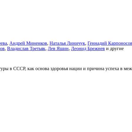
ева
,
Андрей Миненков
,
Наталья Линичук
,
Геннадий Карпоносо
ов
,
Владислав Третьяк
,
Лев Яшин
,
Леонид Брежнев
и другие
туры в СССР, как основа здоровья нации и причина успеха в м