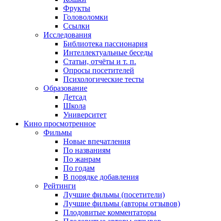
Фрукты
Головоломки
Ссылки
Исследования
Библиотека пассионария
Интеллектуальные беседы
Статьи, отчёты и т. п.
Опросы посетителей
Психологические тесты
Образование
Детсад
Школа
Университет
Кино
просмотренное
Фильмы
Новые впечатления
По названиям
По жанрам
По годам
В порядке добавления
Рейтинги
Лучшие фильмы (посетители)
Лучшие фильмы (авторы отзывов)
Плодовитые комментаторы