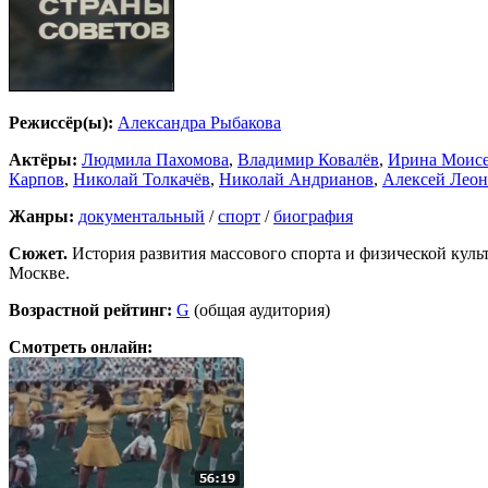
Режиссёр(ы):
Александра Рыбакова
Актёры:
Людмила Пахомова
,
Владимир Ковалёв
,
Ирина Моисе
Карпов
,
Николай Толкачёв
,
Николай Андрианов
,
Алексей Леон
Жанры:
документальный
/
спорт
/
биография
Сюжет.
История развития массового спорта и физической куль
Москве.
Возрастной рейтинг:
G
(общая аудитория)
Смотреть онлайн: