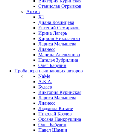
Виктория Куринская
Станислав Огрызков
Архив
X1
Диана Козинцева
Евгений Семиряков
Ирина Лагерь
Кирилл Николаенко
Лариса Малышева
Лианесс
Марина Аверьянова
Наталья Зубрилина
Олег Бабулин
Проба пера
начинающих авторов
NaMe
А.К.А.
Будаев
Виктория Куринская
Лариса Малышева
Лианесс
Людмила Котане
Николай Козлов
Оксана Панкрушина
Олег Бабулин
Павел Шамин