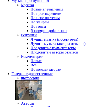
Музыка
прослушанная
Музыка
Новые впечатления
По произведениям
По исполнителям
По жанрам
По годам
В порядке добавления
Рейтинги
Лучшая музыка (посетители)
Лучшая музыка (авторы отзывов)
Плодовитые комментаторы
Плодовитые авторы отзывов
Комментарии
Новые
Все
По комментаторам
Галереи
художественные
Фотосерия
Авторы