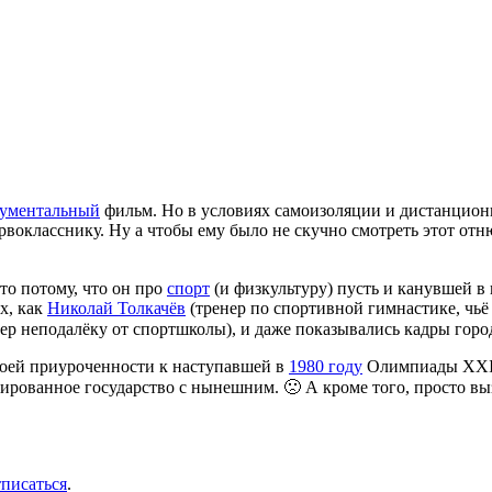
ументальный
фильм. Но в условиях самоизоляции и дистанционн
вокласснику. Ну а чтобы ему было не скучно смотреть этот отн
то потому, что он про
спорт
(и физкультуру) пусть и канувшей в
х, как
Николай Толкачёв
(тренер по спортивной гимнастике, чьё
вер неподалёку от спортшколы), и даже показывались кадры горо
воей приуроченности к наступавшей в
1980 году
Олимпиады XXII 
тированное государство с нынешним. 🙁 А кроме того, просто вы
тписаться
.