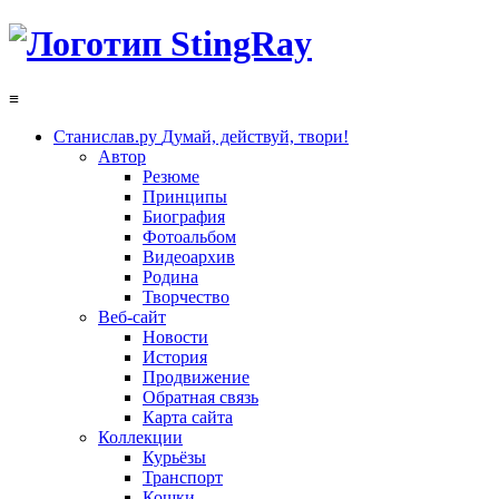
≡
Станислав.ру
Думай, действуй, твори!
Автор
Резюме
Принципы
Биография
Фотоальбом
Видеоархив
Родина
Творчество
Веб-сайт
Новости
История
Продвижение
Обратная связь
Карта сайта
Коллекции
Курьёзы
Транспорт
Кошки