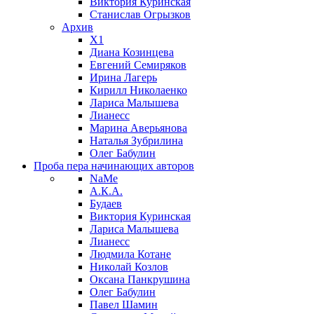
Виктория Куринская
Станислав Огрызков
Архив
X1
Диана Козинцева
Евгений Семиряков
Ирина Лагерь
Кирилл Николаенко
Лариса Малышева
Лианесс
Марина Аверьянова
Наталья Зубрилина
Олег Бабулин
Проба пера
начинающих авторов
NaMe
А.К.А.
Будаев
Виктория Куринская
Лариса Малышева
Лианесс
Людмила Котане
Николай Козлов
Оксана Панкрушина
Олег Бабулин
Павел Шамин