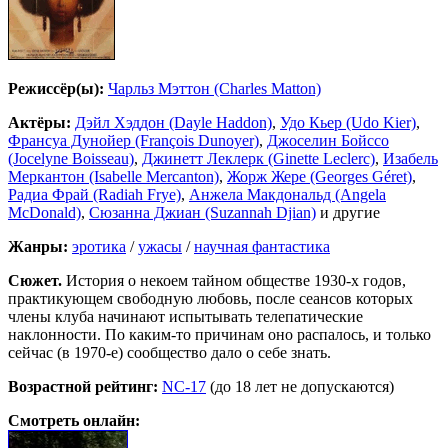
Режиссёр(ы):
Чарльз Мэттон (Charles Matton)
Актёры:
Дэйл Хэддон (Dayle Haddon)
,
Удо Кьер (Udo Kier)
,
Франсуа Дунойер (François Dunoyer)
,
Джоселин Бойссо
(Jocelyne Boisseau)
,
Джинетт Леклерк (Ginette Leclerc)
,
Изабель
Меркантон (Isabelle Mercanton)
,
Жорж Жере (Georges Géret)
,
Радиа Фрай (Radiah Frye)
,
Анжела Макдональд (Angela
McDonald)
,
Сюзанна Джиан (Suzannah Djian)
и другие
Жанры:
эротика
/
ужасы
/
научная фантастика
Сюжет.
История о некоем тайном обществе 1930-х годов,
практикующем свободную любовь, после сеансов которых
члены клуба начинают испытывать телепатические
наклонности. По каким-то причинам оно распалось, и только
сейчас (в 1970-е) сообщество дало о себе знать.
Возрастной рейтинг:
NC-17
(до 18 лет не допускаются)
Смотреть онлайн: