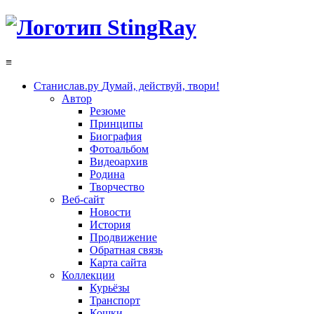
≡
Станислав.ру
Думай, действуй, твори!
Автор
Резюме
Принципы
Биография
Фотоальбом
Видеоархив
Родина
Творчество
Веб-сайт
Новости
История
Продвижение
Обратная связь
Карта сайта
Коллекции
Курьёзы
Транспорт
Кошки