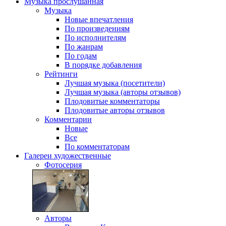
Музыка
прослушанная
Музыка
Новые впечатления
По произведениям
По исполнителям
По жанрам
По годам
В порядке добавления
Рейтинги
Лучшая музыка (посетители)
Лучшая музыка (авторы отзывов)
Плодовитые комментаторы
Плодовитые авторы отзывов
Комментарии
Новые
Все
По комментаторам
Галереи
художественные
Фотосерия
Авторы