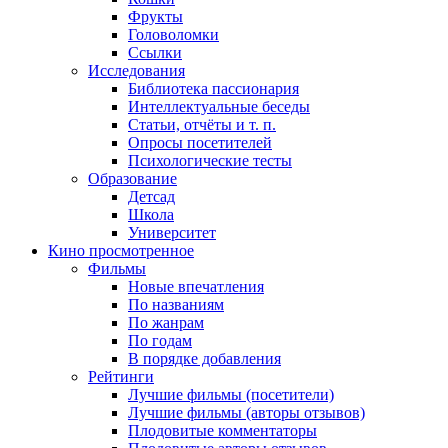
Фрукты
Головоломки
Ссылки
Исследования
Библиотека пассионария
Интеллектуальные беседы
Статьи, отчёты и т. п.
Опросы посетителей
Психологические тесты
Образование
Детсад
Школа
Университет
Кино
просмотренное
Фильмы
Новые впечатления
По названиям
По жанрам
По годам
В порядке добавления
Рейтинги
Лучшие фильмы (посетители)
Лучшие фильмы (авторы отзывов)
Плодовитые комментаторы