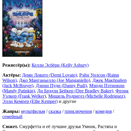
Режиссёр(ы):
Келли Эсбёри (Kelly Asbury)
Актёры:
Деми Ловато (Demi Lovato)
,
Рэйн Уилсон (Rainn
Wilson)
,
Джо Манганьелло (Joe Manganiello)
,
Джек Макбрайер
(Jack McBrayer)
,
Дэнни Пуди (Danny Pudi)
,
Мэнди Пэтинкин
(Mandy Patinkin)
,
Ди Брэдли Бейкер (Dee Bradley Baker)
,
Фрэнк
Уэлкер (Frank Welker)
,
Мишель Родригез (Michelle Rodriguez)
,
Элли Кемпер (Ellie Kemper)
и другие
Жанры:
мультфильм
/
сказка
/
приключения
/
комедия
/
семейный
Сюжет.
Смурфетта и её лучшие друзья Умник, Растяпа и