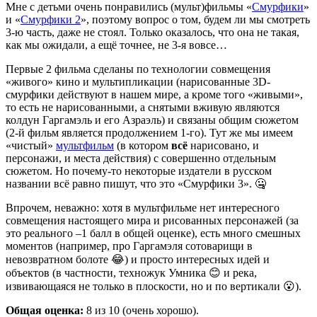
Мне с детьми очень понравились (мульт)фильмы «
Смурфики
»
и «
Смурфики 2
», поэтому вопрос о том, будем ли мы смотреть
3-ю часть, даже не стоял. Только оказалось, что она не такая,
как мы ожидали, а ещё точнее, не 3-я вовсе…
Первые 2 фильма сделаны по технологии совмещения
«живого» кино и мультипликации (нарисованные 3D-
смурфики действуют в нашем мире, а кроме того «живыми»,
то есть не нарисованными, а снятыми вживую являются
колдун Гаргамэль и его Азраэль) и связаны общим сюжетом
(2-й фильм является продолжением 1-го). Тут же мы имеем
«чистый»
мультфильм
(в котором
всё
нарисовано, и
персонажи, и места действия) с совершенно отдельным
сюжетом. Но почему-то некоторые издатели в русском
названии всё равно пишут, что это «Смурфики 3». 🤐
Впрочем, неважно: хотя в мультфильме нет интересного
совмещения настоящего мира и рисованных персонажей (за
это реального –1 балл в общей оценке), есть много смешных
моментов (например, про Гаргамэля сотоварищи в
невозвратном болоте 😂) и просто интересных идей и
объектов (в частности, техножук Умника 😊 и река,
извивающаяся не только в плоскости, но и по вертикали 😮).
Общая оценка:
8
из 10 (очень хорошо).