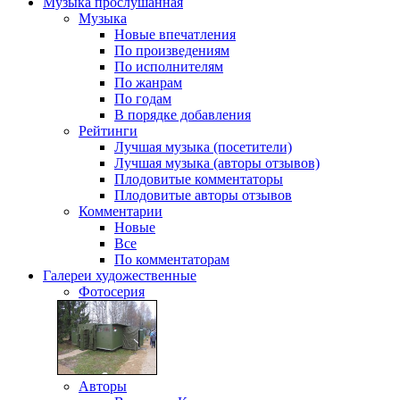
Музыка
прослушанная
Музыка
Новые впечатления
По произведениям
По исполнителям
По жанрам
По годам
В порядке добавления
Рейтинги
Лучшая музыка (посетители)
Лучшая музыка (авторы отзывов)
Плодовитые комментаторы
Плодовитые авторы отзывов
Комментарии
Новые
Все
По комментаторам
Галереи
художественные
Фотосерия
Авторы