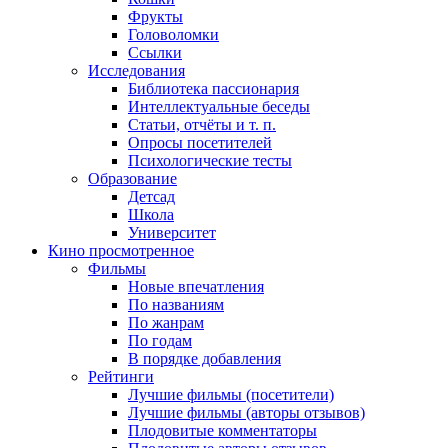
Фрукты
Головоломки
Ссылки
Исследования
Библиотека пассионария
Интеллектуальные беседы
Статьи, отчёты и т. п.
Опросы посетителей
Психологические тесты
Образование
Детсад
Школа
Университет
Кино
просмотренное
Фильмы
Новые впечатления
По названиям
По жанрам
По годам
В порядке добавления
Рейтинги
Лучшие фильмы (посетители)
Лучшие фильмы (авторы отзывов)
Плодовитые комментаторы