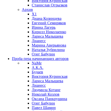
Виктория Куринская
Станислав Огрызков
Архив
X1
Диана Козинцева
Евгений Семиряков
Ирина Лагерь
Кирилл Николаенко
Лариса Малышева
Лианесс
Марина Аверьянова
Наталья Зубрилина
Олег Бабулин
Проба пера
начинающих авторов
NaMe
А.К.А.
Будаев
Виктория Куринская
Лариса Малышева
Лианесс
Людмила Котане
Николай Козлов
Оксана Панкрушина
Олег Бабулин
Павел Шамин