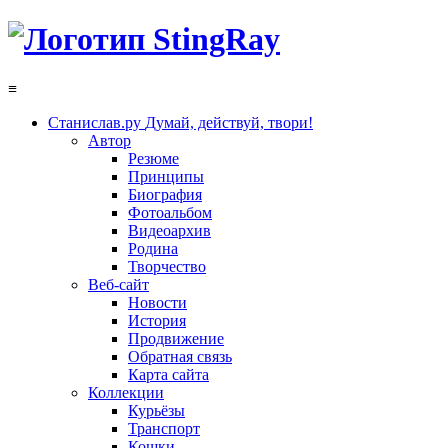
≡
Станислав.ру
Думай, действуй, твори!
Автор
Резюме
Принципы
Биография
Фотоальбом
Видеоархив
Родина
Творчество
Веб-сайт
Новости
История
Продвижение
Обратная связь
Карта сайта
Коллекции
Курьёзы
Транспорт
Кошки