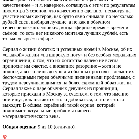
качественнее – и я, наверное, соглашусь с этим по результатам
просмотра 3 сезонов, что качественно сделано, несмотря на
участие новых актёров, как будто явно снимали по несколько
дублей сцен, выбирая лучшие, а не как в обычном
теле
сериале-«штамповке», когда эфирное время = времени
съёмок, то есть нет никакого монтажа лучших дублей, есть
только «сырьё» в эфире.
Сериал о жизни богатых и успешных людей в Москве, об их
«сладкой» жизни «на широкую ногу» и без особых моральных
ограничений, о том, что их богатство далеко не всегда
приносит им счастье, а внезапное разорение – хотя и не
полное, а всего лишь до уровня обычных россиян – делает их
беспомощными перед обычными жизненными проблемами, с
трудом переучивающимися на более скромный образ жизни.
Сериал также о паре обычных девушек из провинции,
которые приехали в Москву за счастьем, о том, что именно
они ищут, как пытаются этого добиваться, и что из этого
выходит. В общем, серьёзный такой сериал, который
поднимает актуальные проблемы нашего
материалистического века.
Общая оценка:
9
из 10 (отлично).