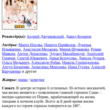
Режиссёр(ы):
Андрей Джунковский
,
Давид Кочаров
Актёры:
Марта Носова
,
Никита Панфилов
,
Лукерья
Ильяшенко
,
Анастасия Меськова
,
Мария Шумакова
,
Роман
Маякин
,
Антон Денисенко
,
Эдуард Мацаберидзе
,
Анатолий
Горячев
,
Сергей Юшкевич
,
Дарья Белоусова
,
Данила Дунаев
,
Ольга Медынич
,
Александр Робак
,
Николь Спиридонова
,
Артур Бичахчян
,
Анжелика Морозова
,
Нина Гусева
,
Алексей
Варущенко
и другие
Жанры:
драма
/
комедия
Сюжет.
В центре истории 6 успешных 30-летних москвичей,
чья жизнь меняется с появлением главной героини Саши –
матери-одиночки из Перми, зарабатывающей на жизнь
танцами в ночном клубе. Всего за 8 дней время жизнь
каждого из героев сериала повернется на 180°.