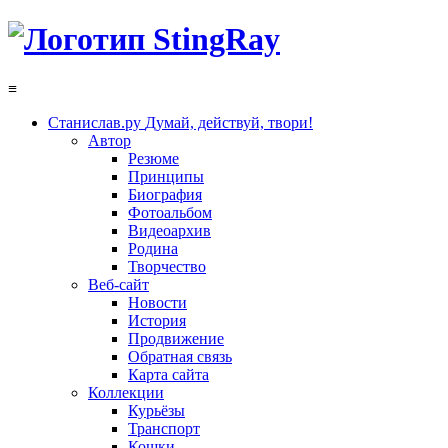
≡
Станислав.ру
Думай, действуй, твори!
Автор
Резюме
Принципы
Биография
Фотоальбом
Видеоархив
Родина
Творчество
Веб-сайт
Новости
История
Продвижение
Обратная связь
Карта сайта
Коллекции
Курьёзы
Транспорт
Кошки