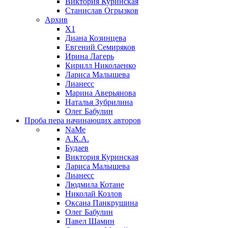
Виктория Куринская
Станислав Огрызков
Архив
X1
Диана Козинцева
Евгений Семиряков
Ирина Лагерь
Кирилл Николаенко
Лариса Малышева
Лианесс
Марина Аверьянова
Наталья Зубрилина
Олег Бабулин
Проба пера
начинающих авторов
NaMe
А.К.А.
Будаев
Виктория Куринская
Лариса Малышева
Лианесс
Людмила Котане
Николай Козлов
Оксана Панкрушина
Олег Бабулин
Павел Шамин