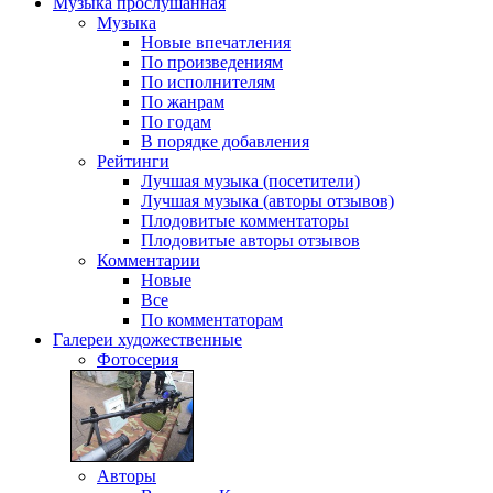
Музыка
прослушанная
Музыка
Новые впечатления
По произведениям
По исполнителям
По жанрам
По годам
В порядке добавления
Рейтинги
Лучшая музыка (посетители)
Лучшая музыка (авторы отзывов)
Плодовитые комментаторы
Плодовитые авторы отзывов
Комментарии
Новые
Все
По комментаторам
Галереи
художественные
Фотосерия
Авторы