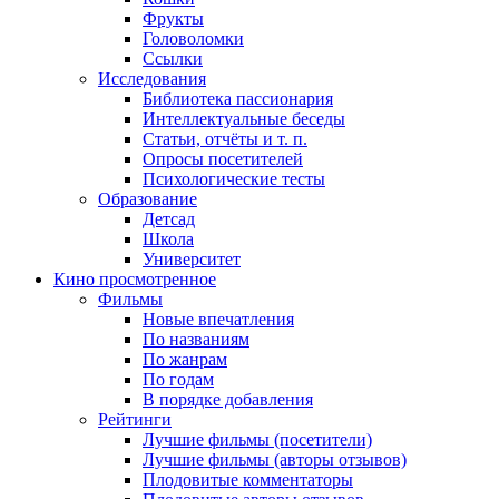
Фрукты
Головоломки
Ссылки
Исследования
Библиотека пассионария
Интеллектуальные беседы
Статьи, отчёты и т. п.
Опросы посетителей
Психологические тесты
Образование
Детсад
Школа
Университет
Кино
просмотренное
Фильмы
Новые впечатления
По названиям
По жанрам
По годам
В порядке добавления
Рейтинги
Лучшие фильмы (посетители)
Лучшие фильмы (авторы отзывов)
Плодовитые комментаторы