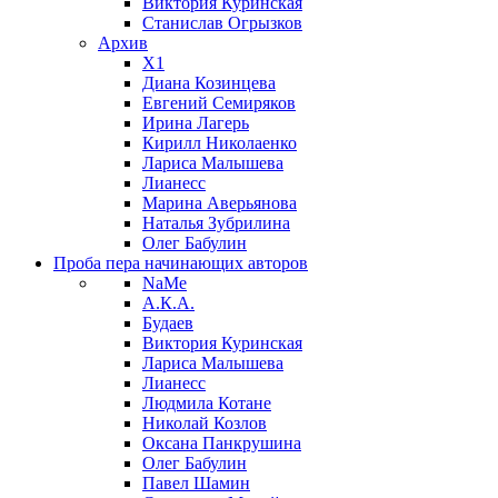
Виктория Куринская
Станислав Огрызков
Архив
X1
Диана Козинцева
Евгений Семиряков
Ирина Лагерь
Кирилл Николаенко
Лариса Малышева
Лианесс
Марина Аверьянова
Наталья Зубрилина
Олег Бабулин
Проба пера
начинающих авторов
NaMe
А.К.А.
Будаев
Виктория Куринская
Лариса Малышева
Лианесс
Людмила Котане
Николай Козлов
Оксана Панкрушина
Олег Бабулин
Павел Шамин