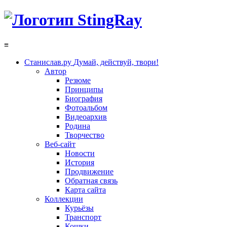
≡
Станислав.ру
Думай, действуй, твори!
Автор
Резюме
Принципы
Биография
Фотоальбом
Видеоархив
Родина
Творчество
Веб-сайт
Новости
История
Продвижение
Обратная связь
Карта сайта
Коллекции
Курьёзы
Транспорт
Кошки