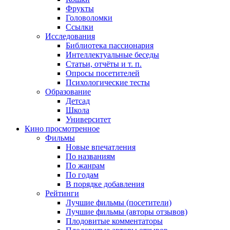
Фрукты
Головоломки
Ссылки
Исследования
Библиотека пассионария
Интеллектуальные беседы
Статьи, отчёты и т. п.
Опросы посетителей
Психологические тесты
Образование
Детсад
Школа
Университет
Кино
просмотренное
Фильмы
Новые впечатления
По названиям
По жанрам
По годам
В порядке добавления
Рейтинги
Лучшие фильмы (посетители)
Лучшие фильмы (авторы отзывов)
Плодовитые комментаторы