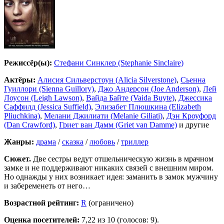
Режиссёр(ы):
Стефани Синклер (Stephanie Sinclaire)
Актёры:
Алисия Сильверстоун (Alicia Silverstone)
,
Сьенна
Гуиллори (Sienna Guillory)
,
Джо Андерсон (Joe Anderson)
,
Лей
Лоусон (Leigh Lawson)
,
Вайда Байте (Vaida Buyte)
,
Джессика
Саффилд (Jessica Suffield)
,
Элизабет Плюшкина (Elizabeth
Pliuchkina)
,
Мелани Джилиати (Melanie Giliati)
,
Дэн Кроуфорд
(Dan Crawford)
,
Гриет ван Дамм (Griet van Damme)
и другие
Жанры:
драма
/
сказка
/
любовь
/
триллер
Сюжет.
Две сестры ведут отшельническую жизнь в мрачном
замке и не поддерживают никаких связей с внешним миром.
Но однажды у них возникает идея: заманить в замок мужчину
и забеременеть от него…
Возрастной рейтинг:
R
(ограничено)
Оценка посетителей:
7,22
из 10 (голосов: 9).