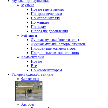
Музыка
прослушанная
Музыка
Новые впечатления
По произведениям
По исполнителям
По жанрам
По годам
В порядке добавления
Рейтинги
Лучшая музыка (посетители)
Лучшая музыка (авторы отзывов)
Плодовитые комментаторы
Плодовитые авторы отзывов
Комментарии
Новые
Все
По комментаторам
Галереи
художественные
Фотосерия
Авторы