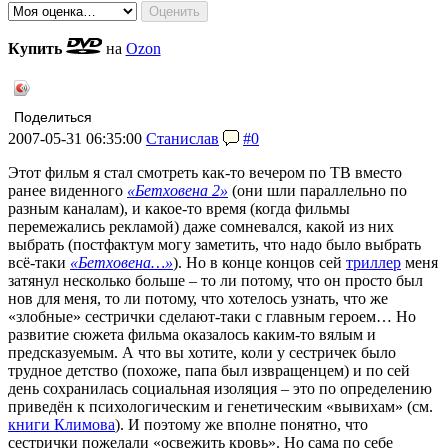
Купить
на
Ozon
Поделиться
2007-05-31 06:35:00
Станислав
#0
Этот фильм я стал смотреть как-то вечером по ТВ вместо
ранее виденного
«Бетховена 2»
(они шли параллельно по
разным каналам), и какое-то время (когда фильмы
перемежались рекламой) даже сомневался, какой из них
выбрать (постфактум могу заметить, что надо было выбрать
всё-таки
«Бетховена…»
). Но в конце концов сей
триллер
меня
затянул несколько больше – то ли потому, что он просто был
нов для меня, то ли потому, что хотелось узнать, что же
«злобные» сестрички сделают-таки с главным героем… Но
развитие сюжета фильма оказалось каким-то вялым и
предсказуемым. А что вы хотите, коли у сестричек было
трудное детство (похоже, папа был извращенцем) и по сей
день сохранилась социальная изоляция – это по определению
приведён к психологическим и генетическим «вывихам» (см.
книги Климова
). И поэтому же вполне понятно, что
сестрички пожелали «освежить кровь». Но сама по себе