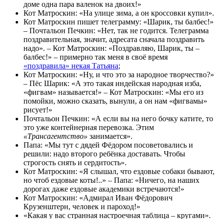
доме одна пара валенок на двоих!»
Кот Матроскин: «На улице зима, а он кроссовки купил».
Кот Матроскин пишет телеграмму: «Шарик, ты балбес!»
– Почтальон Печкин: «Нет, так не годится. Телеграмма
поздравительная, значит, адресата сначала поздравить
надо». – Кот Матроскин: «Поздравляю, Шарик, ты –
балбес!» – примерно так меня в своё время
«поздравила» некая Татьяна
;
Кот Матроскин: «Ну, и что это за народное творчество?»
– Пёс Шарик: «А это такая индейская народная изба,
«фигвам» называется!» – Кот Матроскин: «Мы его из
помойки, можно сказать, вынули, а он нам «фигвамы»
рисует!»
Почтальон Печкин: «А если вы на него бочку катите, то
это уже контейнерная перевозка. Этим
«Трансагентство»
занимается».
Папа: «Мы тут с дядей Фёдором посоветовались и
решили: надо второго ребёнка доставать. Чтобы
строгость снять и сердитость».
Кот Матроскин: «Я слышал, что ездовые собаки бывают,
но чтоб ездовые коты!..» – Папа: «Ничего, на наших
дорогах даже ездовые академики встречаются!»
Кот Матроскин: «Адмирал Иван Фёдорович
Крузенштерн, человек и пароход!»
«Какая у вас странная настроечная таблица – кругами».