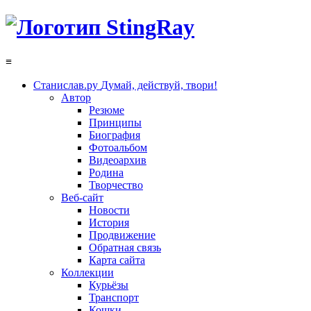
≡
Станислав.ру
Думай, действуй, твори!
Автор
Резюме
Принципы
Биография
Фотоальбом
Видеоархив
Родина
Творчество
Веб-сайт
Новости
История
Продвижение
Обратная связь
Карта сайта
Коллекции
Курьёзы
Транспорт
Кошки