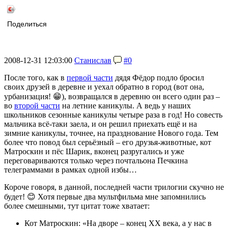
Поделиться
2008-12-31 12:03:00
Станислав
#0
После того, как в
первой части
дядя Фёдор подло бросил
своих друзей в деревне и уехал обратно в город (вот она,
урбанизация! 😁), возвращался в деревню он всего один раз –
во
второй части
на летние каникулы. А ведь у наших
школьников сезонные каникулы четыре раза в год! Но совесть
мальчика всё-таки заела, и он решил приехать ещё и на
зимние каникулы, точнее, на празднование Нового года. Тем
более что повод был серьёзный – его друзья-животные, кот
Матроскин и пёс Шарик, вконец разругались и уже
переговариваются только через почтальона Печкина
телеграммами в рамках одной избы…
Короче говоря, в данной, последней части трилогии скучно не
будет! 😊 Хотя первые два мультфильма мне запомнились
более смешными, тут цитат тоже хватает:
Кот Матроскин: «На дворе – конец XX века, а у нас в