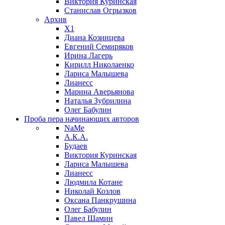
Виктория Куринская
Станислав Огрызков
Архив
X1
Диана Козинцева
Евгений Семиряков
Ирина Лагерь
Кирилл Николаенко
Лариса Малышева
Лианесс
Марина Аверьянова
Наталья Зубрилина
Олег Бабулин
Проба пера
начинающих авторов
NaMe
А.К.А.
Будаев
Виктория Куринская
Лариса Малышева
Лианесс
Людмила Котане
Николай Козлов
Оксана Панкрушина
Олег Бабулин
Павел Шамин