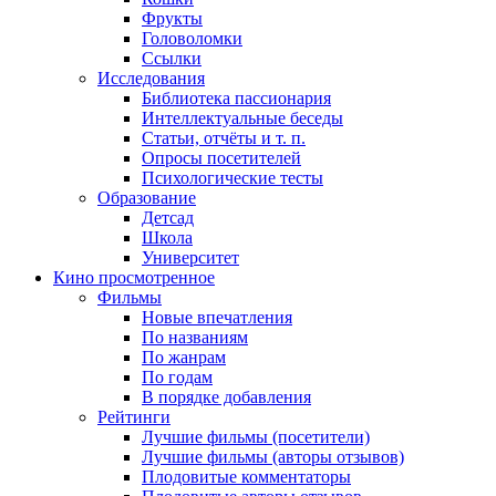
Фрукты
Головоломки
Ссылки
Исследования
Библиотека пассионария
Интеллектуальные беседы
Статьи, отчёты и т. п.
Опросы посетителей
Психологические тесты
Образование
Детсад
Школа
Университет
Кино
просмотренное
Фильмы
Новые впечатления
По названиям
По жанрам
По годам
В порядке добавления
Рейтинги
Лучшие фильмы (посетители)
Лучшие фильмы (авторы отзывов)
Плодовитые комментаторы