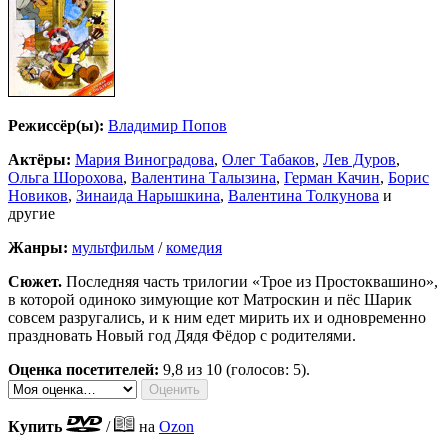
Режиссёр(ы):
Владимир Попов
Актёры:
Мария Виноградова
,
Олег Табаков
,
Лев Дуров
,
Ольга Шорохова
,
Валентина Талызина
,
Герман Качин
,
Борис
Новиков
,
Зинаида Нарышкина
,
Валентина Толкунова
и
другие
Жанры:
мультфильм
/
комедия
Сюжет.
Последняя часть трилогии «Трое из Простоквашино»,
в которой одиноко зимующие кот Матроскин и пёс Шарик
совсем разругались, и к ним едет мирить их и одновременно
праздновать Новый год Дядя Фёдор с родителями.
Оценка посетителей:
9,8
из 10 (голосов: 5).
Купить
/
на
Ozon