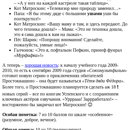
– «А у них на каждой кастрюле такая таблица».
Кот Матроскин: «Телевизор мне природу заменил…»
Папа: «Я бы этому дяде с большими
ушами
уши бы
пооткрутил!»
Кот Матроскин: «Вашу маму и там, и здесь передают. До
чего техника дошла!» – Мама: «Это не техника дошла,
это я сама дошла к вам на лыжах».
Пёс Шарик: «Попрошу внимания! Сделайте,
пожалуйста, умные лица!»
Галчонок: «Это я, пофтальон Пефкин, принеф фунрал
«Мурфифка»!»
А теперь –
хорошая новость
: к началу учебного года 2009-
2010, то есть к сентябрю 2009 года студия
«Союзмультфильм»
готовит новую серию о приключениях обитателей
Простоквашино – она будет называться
«Тётя дяди Фёдора»
.
Более того, о Простоквашино планируется сделать аж 18 ❗️
новых серий – все по книгам Успенского и с сохранением
ключевых актёров озвучания. «Урррааа! Заррработало!» –
восторженно бы закричал кот Матроскин! 😊
Особая пометка:
7 из 10 баллов по шкале «особенное»
(разумное, доброе, вечное).
Общая оценка:
10
из 10 (великолепно).