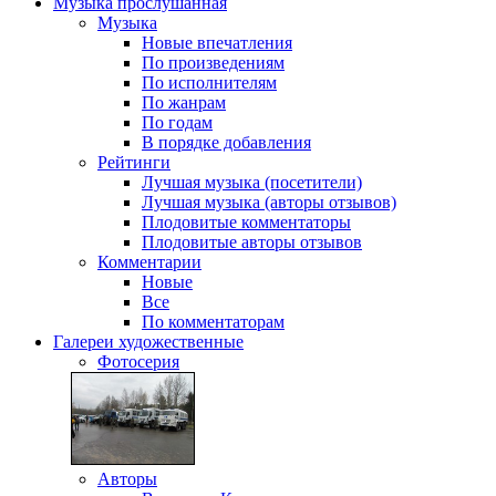
Музыка
прослушанная
Музыка
Новые впечатления
По произведениям
По исполнителям
По жанрам
По годам
В порядке добавления
Рейтинги
Лучшая музыка (посетители)
Лучшая музыка (авторы отзывов)
Плодовитые комментаторы
Плодовитые авторы отзывов
Комментарии
Новые
Все
По комментаторам
Галереи
художественные
Фотосерия
Авторы