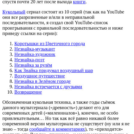
спустя почти 20 лет после выхода
книги
.
Кукольный
сериал состоит из 10 серий (так как на YouTube
они все разрозненные и/или в неправильной
последовательности, я создал свой YouTube-список
проигрывания c правильной последовательностью и ниже
приведу ссылки на серии):
Коротышки из Цветочного города
Незнайка-музыкант
Незнайка-художник
Незнайка-поэт
Незнайка за рулём
Как Знайка придумал воздушный шар
Воздушное путешествие
Незнайка в Зелёном городе
Незнайка встречается с друзьями
Возвращение
Обозначенная кукольная техника, а также годы съёмок
данного мультсериала («древность») делают его для
современных детей («миленниалов»), конечно, не особо
привлекательным… Но так как всё равно никакой более
современной версии мультсериала не существует (ну или я не
знаю – тогда
сообщайте в комментариях
), то «приходится»