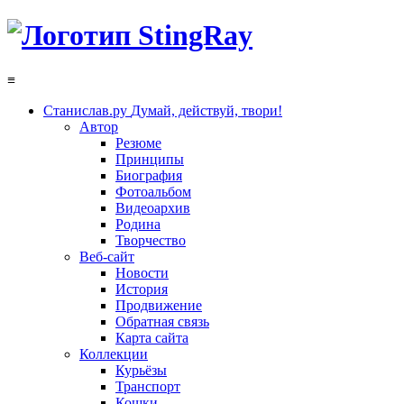
≡
Станислав.ру
Думай, действуй, твори!
Автор
Резюме
Принципы
Биография
Фотоальбом
Видеоархив
Родина
Творчество
Веб-сайт
Новости
История
Продвижение
Обратная связь
Карта сайта
Коллекции
Курьёзы
Транспорт
Кошки