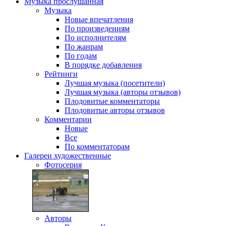
Музыка
прослушанная
Музыка
Новые впечатления
По произведениям
По исполнителям
По жанрам
По годам
В порядке добавления
Рейтинги
Лучшая музыка (посетители)
Лучшая музыка (авторы отзывов)
Плодовитые комментаторы
Плодовитые авторы отзывов
Комментарии
Новые
Все
По комментаторам
Галереи
художественные
Фотосерия
Авторы