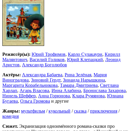
Режиссёр(ы):
Юрий Трофимов
,
Карло Сулакаури
,
Кирилл
Малянтович
,
Василий Голиков
,
Юрий Клепацкий
,
Леонид
Аристов
,
Александр Боголюбов
Актёры:
Александра Бабаева
,
Рина Зелёная
,
Мария
Виноградова
,
Зиновий Гердт
,
Зинаида Нарышкина
,
Маргарита Корабельникова
,
Тамара Дмитриева
,
Светлана
Харлап
,
Агарь Власова
,
Инна Алабина
,
Бронислава Захарова
,
Нинель Шеффер
,
Анна Горюнова
,
Клара Румянова
,
Юлиана
Бугаева
,
Ольга Громова
и другие
Жанры:
мультфильм
/
кукольный
/
сказка
/
приключения
/
комедия
Сюжет.
Экранизация одноимённого романа-сказки про