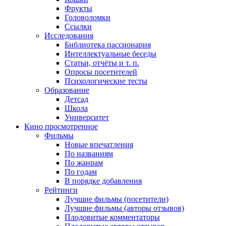
Фрукты
Головоломки
Ссылки
Исследования
Библиотека пассионария
Интеллектуальные беседы
Статьи, отчёты и т. п.
Опросы посетителей
Психологические тесты
Образование
Детсад
Школа
Университет
Кино
просмотренное
Фильмы
Новые впечатления
По названиям
По жанрам
По годам
В порядке добавления
Рейтинги
Лучшие фильмы (посетители)
Лучшие фильмы (авторы отзывов)
Плодовитые комментаторы