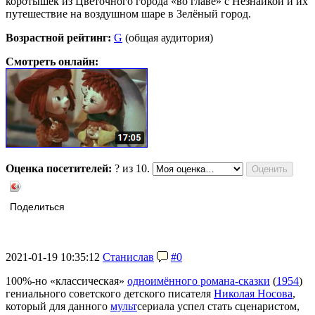
коротышек из Цветочного города «во главе» с Незнайкой и их
путешествие на воздушном шаре в Зелёный город.
Возрастной рейтинг:
G
(общая аудитория)
Смотреть онлайн:
Оценка посетителей:
?
из 10.
Поделиться
2021-01-19 10:35:12
Станислав
#0
100%-но «классическая»
одноимённого романа-сказки
(
1954
)
гениального советского детского писателя
Николая Носова
,
который для данного
мульт
сериала успел стать сценаристом,