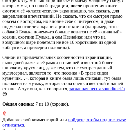
смотреть эту. Вот так «пришлось» и моему младшему сыну, с
которым мы, по нашей традиции,
после
прочтения книги
смотрим её «классическую» экранизацию, так сказать, для
закрепления впечатлений. Не сказать, что он смотрел прямо
совсем с восторгом, но вполне себе с интересом, и даже
подмечал отличия экранизации от книги (например, что с
собакой Булька почему-то больше возится не её «книжный»
хозяин, охотник Пулька, а сам Незнайка; или что на
воздушном шаре полетели не все 16 коротышек из одной
«общаги», а примерно половина).
Одной из примечательных особенностей экранизации,
вышедшей даже за её рамки и ставшей известной более
широкому кругу лиц, даже тем, кто не смотрел данный
мультсериал, является то, что песенка «В траве сидел
кузнечик…», которая в книге была лишь стихами, тут была
положена на музыку, которая стала очень известной в нашей
стране. А тут она, как говорится,
заглавная песня soundtrack'а
.
😊
Общая оценка:
7
из 10 (хорошо).
Добавьте свой комментарий или
войдите, чтобы подписаться/
отписаться
.