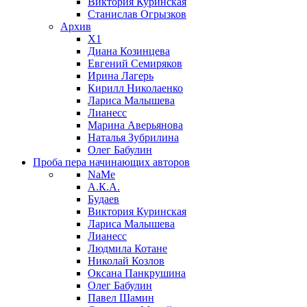
Виктория Куринская
Станислав Огрызков
Архив
X1
Диана Козинцева
Евгений Семиряков
Ирина Лагерь
Кирилл Николаенко
Лариса Малышева
Лианесс
Марина Аверьянова
Наталья Зубрилина
Олег Бабулин
Проба пера
начинающих авторов
NaMe
А.К.А.
Будаев
Виктория Куринская
Лариса Малышева
Лианесс
Людмила Котане
Николай Козлов
Оксана Панкрушина
Олег Бабулин
Павел Шамин